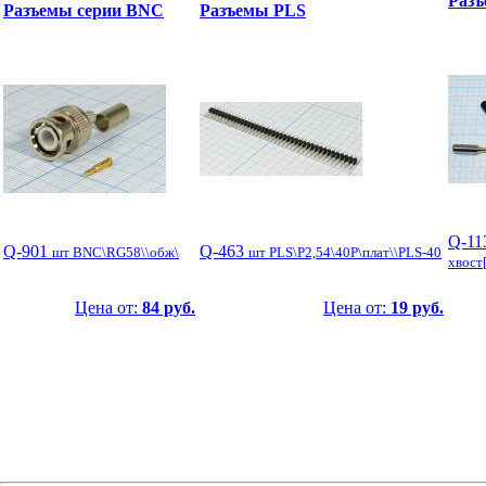
Разъ
Разъемы серии BNC
Разъемы PLS
Q-11
Q-901
Q-463
шт BNC\RG58\\обж\
шт PLS\P2,54\40P\плат\\PLS-40
хвост
Цена от:
84 руб.
Цена от:
19 руб.