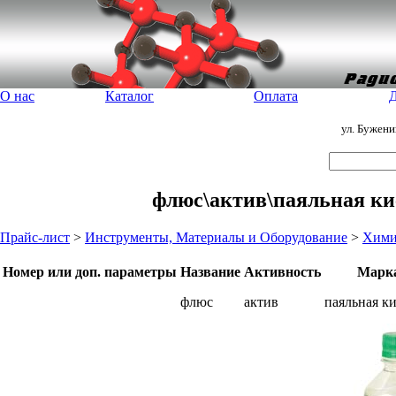
О нас
Каталог
Оплата
Д
ул. Бужен
флюс\актив\паяльная кис
Прайс-лист
>
Инструменты, Материалы и Оборудование
>
Хими
Номер или доп. параметры
Название
Активность
Марк
флюс
актив
паяльная к