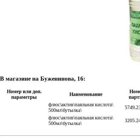
В магазине на Буженинова, 16:
Номер или доп.
Ном
Наименование
параметры
парт
флюс\актив\паяльная кислота\
5749.2
500мл\бутылка\
флюс\актив\паяльная кислота\
3205.2
500мл\бутылка\