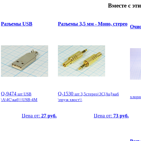
Вместе с эт
Разъемы USB
Разъемы 3,5 мм - Моно, стерео
Очис
Q-9474
Q-1530
шт USB
шт 3,5стерео\3C[Au]\каб
хлорн
\A\4C\каб\\\USB-4M
\пруж хвост\\
Цена от:
27 руб.
Цена от:
73 руб.