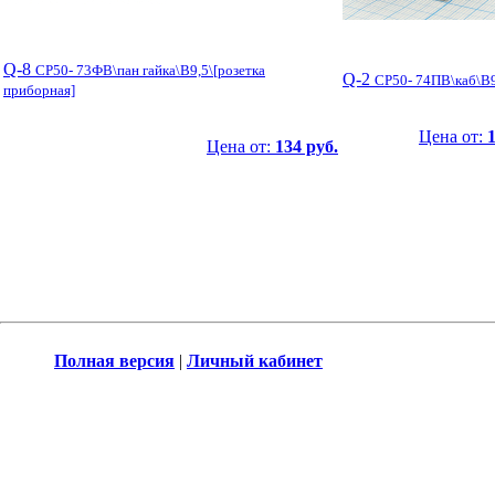
Q-8
СР50- 73ФВ\пан гайка\B9,5\[розетка
Q-2
СР50- 74ПВ\каб\B9
приборная]
Цена от:
Цена от:
134 руб.
Полная версия
|
Личный кабинет