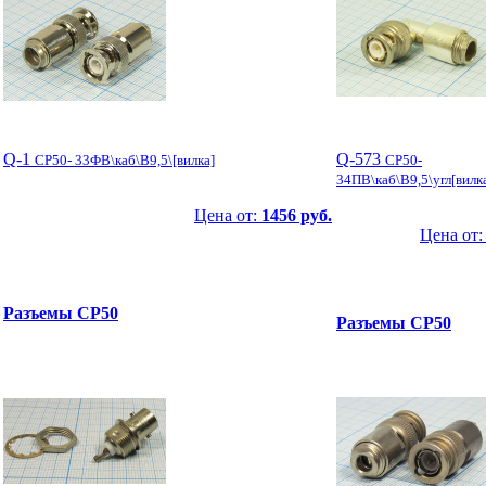
Q-1
Q-573
СР50- 33ФВ\каб\B9,5\[вилка]
СР50-
34ПВ\каб\B9,5\угл[вилк
Цена от:
1456 руб.
Цена от
Разъемы СР50
Разъемы СР50