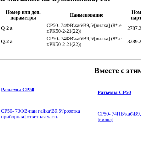
Номер или доп.
Ном
Наименование
параметры
пар
СР50- 74ФВ\каб\B9,5\[вилка] (8*-е
Q-2 а
2787.
г.РК50-2-21(22))
СР50- 74ФВ\каб\B9,5\[вилка] (8*-е
Q-2 а
3289.
г.РК50-2-21(22))
Вместе с эти
Разъемы СР50
Разъемы СР50
СР50- 73ФВ\пан гайка\B9,5\[розетка
СР50- 74ПВ\каб\B9,
приборная] ответная часть
[вилка]