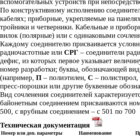
вспомогательных устройств при непосредств
По конструктивному исполнению соединител
кабелях; приборные, укрепляемые на панелях
тройники и четверники. Кабельные и приборн
вилок (полярные) или с одинаковыми сочле
Каждому соединителю присваивается условно
радиочастотные или
СРГ
– соединители рад
дефис, из которых первое указывает величин
номер разработки; буквы, обозначающей ви
(например,
П
– полиэтилен,
С
– полистирол,
пресс-порошки или другие буквенные обозна
Вид сочленения соединителей характеризует
байонетным соединением присваиваются номе
500, с врубным соединением – с 501 по 700
Техническая документация
Номер или доп. параметры
Наименование
П