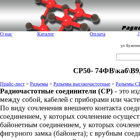
О нас
Каталог
Оплата
Д
ул. Бужен
СР50- 74ФВ\каб\B9,
Прайс-лист
>
Разъемы
>
Разъемы высокочастотные
>
Разъемы С
Радиочастотные соединители (СР)
- это и
между собой, кабелей с приборами или част
По виду сочленения внешнего контакта соед
соединением, у которых сочленение осущест
байонетным соединением, у которых сочлен
фигурного замка (байонета); с врубным соед