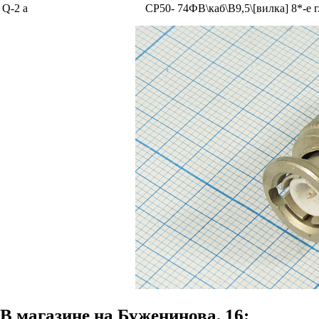
Q-2 а
СР50- 74ФВ\каб\B9,5\[вилка]
8*-е 
В магазине на Буженинова, 16: