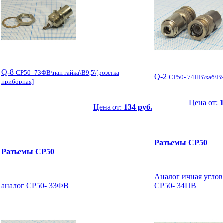
Q-8
СР50- 73ФВ\пан гайка\B9,5\[розетка
Q-2
СР50- 74ПВ\каб\B9
приборная]
Цена от:
Цена от:
134 руб.
Разъемы СР50
Разъемы СР50
Аналог ичная углов
аналог СР50- 33ФВ
СР50- 34ПВ