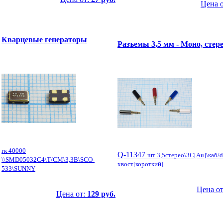
Цена 
Кварцевые генераторы
Разъемы 3,5 мм - Моно, стер
гк 40000
Q-11347
шт 3,5стерео\3C[Au]\каб/
\\SMD05032C4\T/CM\3,3В\SCO-
хвост[короткий]
533\SUNNY
Цена о
Цена от:
129 руб.