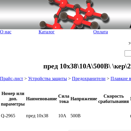
О нас
Каталог
Оплата
у
пред 10x38\10А\500В\ \кер
Прайс-лист
>
Устройства защиты
>
Предохранители
>
Плавкие 
Номер или
Сила
Скорость
доп.
Наименование
Напряжение
тока
срабатывания
параметры
Q-2965
пред 10x38
10А
500В