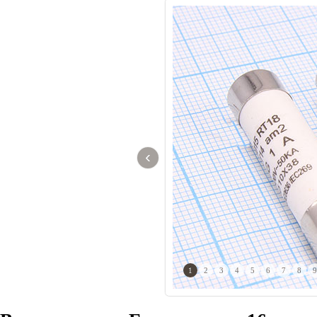
‹
1
2
3
4
5
6
7
8
9