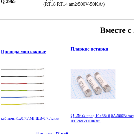
Q-2965
(RT18 RT14 am2\500V-50KA\)
Вместе с
Плавкие вставки
Провода монтажные
Q-2965
пред 10x38\ 6,0А\500В\ \к
каб монт\1x0,75\МГШВ-0,75\син\
IEC269VDE0636\
Цена от:
27 руб.