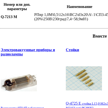
Номер или доп.
Наименование
параметры
РПвр 1,0М\0,5\12x16\ВС2\d3x20\А\ 1\СП3-45
Q-7213 M
(20%\250В\230град\7,4~58,9мН\)
Вместе
Электровакуумные приборы и
Стойки
радиолампы
Q-4725 E
стойка L15,0\М2x3
Радиолампа 6П14П работавшая
М2\S3\лат\\PCHSN2