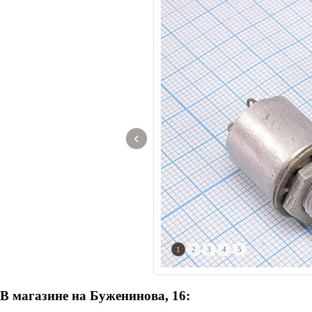
‹
1
2
3
4
5
В магазине на Буженинова, 16: