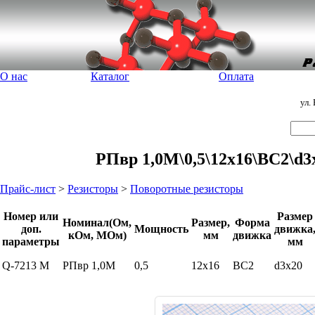
О нас
Каталог
Оплата
ул.
РПвр 1,0М\0,5\12x16\ВС2\d3
Прайс-лист
>
Резисторы
>
Поворотные резисторы
Номер или
Размер
Номинал(Ом,
Размер,
Форма
доп.
Мощность
движка
кОм, МОм)
мм
движка
параметры
мм
Q-7213 M
РПвр 1,0М
0,5
12x16
ВС2
d3x20