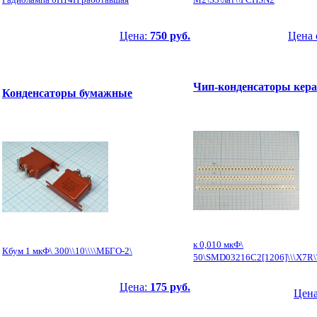
Цена:
750 руб.
Цена 
Чип-конденсаторы кер
Конденсаторы бумажные
к 0,010 мкФ\
Кбум 1 мкФ\ 300\\10\\\\МБГО-2\
50\SMD03216C2[1206]\\\X7R
Цена:
175 руб.
Цена