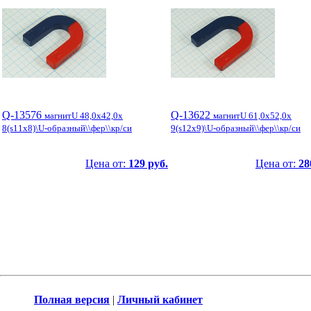
Q-13576
Q-13622
магнитU 48,0x42,0x
магнитU 61,0x52,0x
8(s11x8)\U-образный\\фер\\кр/си
9(s12x9)\U-образный\\фер\\кр/си
Цена от:
129 руб.
Цена от:
28
Полная версия
|
Личный кабинет