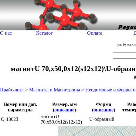
О нас
Каталог
Оплата
Д
ул. Бужен
магнитU 70,x50,0x12(s12x12)\U-образ
Прайс-лист
>
Магниты и Магнетроны
>
Неодимовые и Феррито
Номер или доп.
Размер, мм
Форма
Раб
параметры
(
описание
)
(
описание
)
темпе
магнитU
Q-13623
U-образный
70,x50,0x12(s12x12)