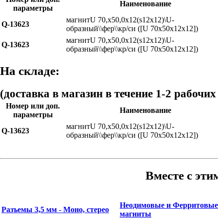
Наименование
параметры
магнитU 70,x50,0x12(s12x12)\U-
Q-13623
образный\\фер\\кр/си ([U 70x50x12x12])
магнитU 70,x50,0x12(s12x12)\U-
Q-13623
образный\\фер\\кр/си ([U 70x50x12x12])
На складе:
(доставка в магазин в течение 1-2 рабочих
Номер или доп.
Наименование
параметры
магнитU 70,x50,0x12(s12x12)\U-
Q-13623
образный\\фер\\кр/си ([U 70x50x12x12])
Вместе с эти
Неодимовые и Ферритовые
Разъемы 3,5 мм - Моно, стерео
магниты