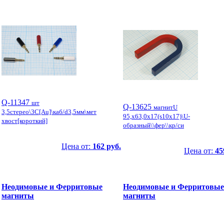
Q-11347
шт
Q-13625
магнитU
3,5стерео\3C[Au]\каб/d3,5мм\мет
95,x63,0x17(s10x17)\U-
хвост[короткий]
образный\\фер\\кр/си
Цена от:
162 руб.
Цена от:
45
Неодимовые и Ферритовые
Неодимовые и Ферритовые
магниты
магниты