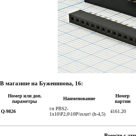
В магазине на Буженинова, 16:
Номер или доп.
Номер
Наименование
параметры
партии
гн PBS2-
Q-9826
4161.20
1x10\P2,0\10P\\плат\ (h-4,5)
Вместе с эт