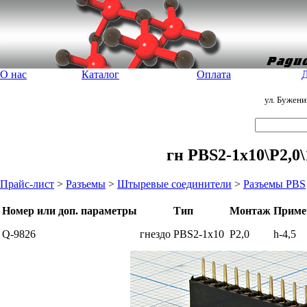
О нас
Каталог
Оплата
Д
ул. Бужен
гн PBS2-1x10\P2,0\
Прайс-лист
>
Разъемы
>
Штыревые соединители
>
Разъемы PBS
Номер или доп. параметры
Тип
Монтаж
Приме
Q-9826
гнездо PBS2-1x10
P2,0
h-4,5