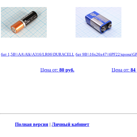
бат 1,5В\\AA\Alk\A316/LR06\DURACELL
бат 9В\\16x26x47\\6PF22/крона\G
Цена от:
80 руб.
Цена от:
84 
Полная версия
|
Личный кабинет