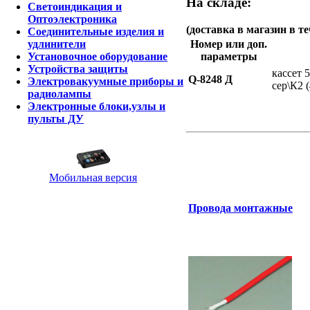
На складе:
Светоиндикация и
Оптоэлектроника
(доставка в магазин в те
Соединительные изделия и
Номер или доп.
удлинители
параметры
Установочное оборудование
Устройства защиты
кассет 
Q-8248 Д
Электровакуумные приборы и
сер\К2 
радиолампы
Электронные блоки,узлы и
пульты ДУ
Мобильная версия
Провода монтажные