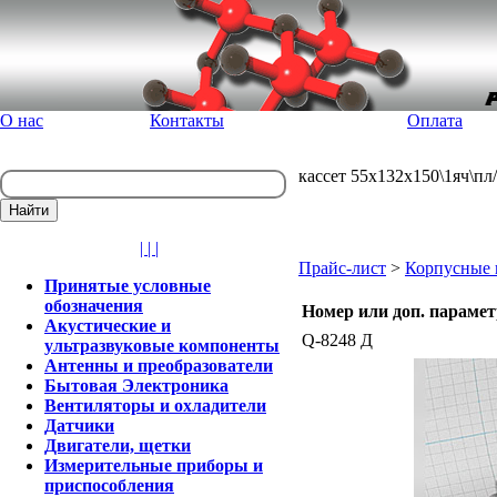
О нас
Контакты
Оплата
кассет 55x132x150\1яч\пл
| | |
Прайс-лист
>
Корпусные 
Принятые условные
обозначения
Номер или доп. параме
Акустические и
Q-8248 Д
ультразвуковые компоненты
Антенны и преобразователи
Бытовая Электроника
Вентиляторы и охладители
Датчики
Двигатели, щетки
Измерительные приборы и
приспособления