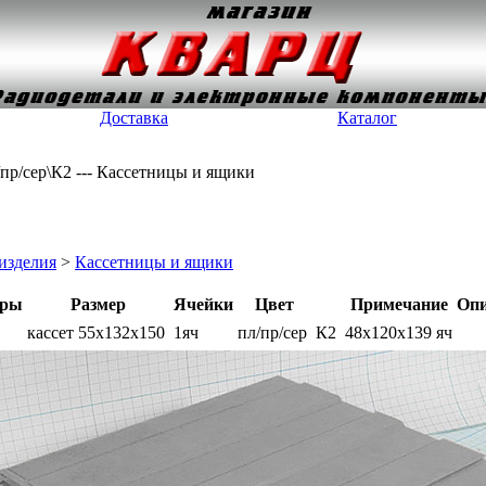
Доставка
Каталог
/пр/сер\К2 --- Кассетницы и ящики
изделия
>
Кассетницы и ящики
тры
Размер
Ячейки
Цвет
Примечание
Опи
кассет 55x132x150
1яч
пл/пр/сер
К2
48x120x139 яч