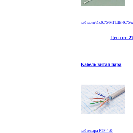
каб монт\1x0,75\МГШВ-0,75\к
Цена от:
27
Кабель витая пара
каб в/пара FTP-4\8-