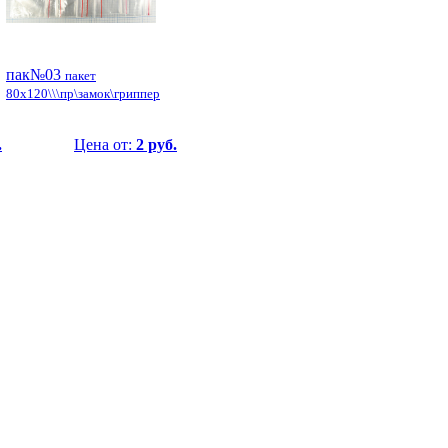
пак№03
пакет
80x120\\\пр\замок\гриппер
.
Цена от:
2 руб.