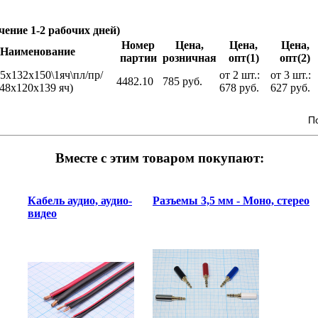
чение 1-2 рабочих дней)
Номер
Цена,
Цена,
Цена,
Наименование
партии
розничная
опт(1)
опт(2)
55x132x150\1яч\пл/пр/
от 2 шт.:
от 3 шт.:
4482.10
785 руб.
(48x120x139 яч)
678 руб.
627 руб.
П
Вместе с этим товаром покупают:
Кабель аудио, аудио-
Разъемы 3,5 мм - Моно, стерео
видео