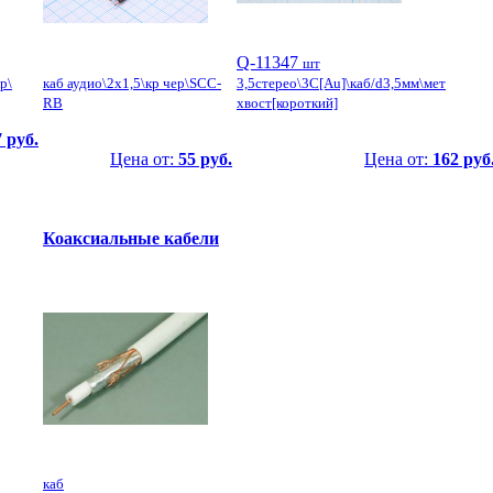
Q-11347
шт
р\
каб аудио\2x1,5\кр чер\SCC-
3,5стерео\3C[Au]\каб/d3,5мм\мет
RB
хвост[короткий]
 руб.
Цена от:
55 руб.
Цена от:
162 руб
Коаксиальные кабели
каб