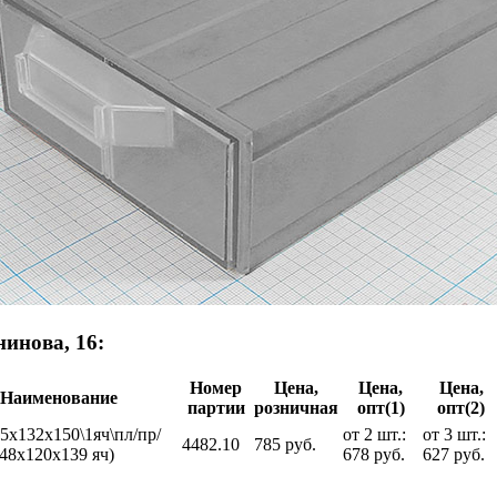
инова, 16:
Номер
Цена,
Цена,
Цена,
Наименование
партии
розничная
опт(1)
опт(2)
55x132x150\1яч\пл/пр/
от 2 шт.:
от 3 шт.:
4482.10
785 руб.
(48x120x139 яч)
678 руб.
627 руб.