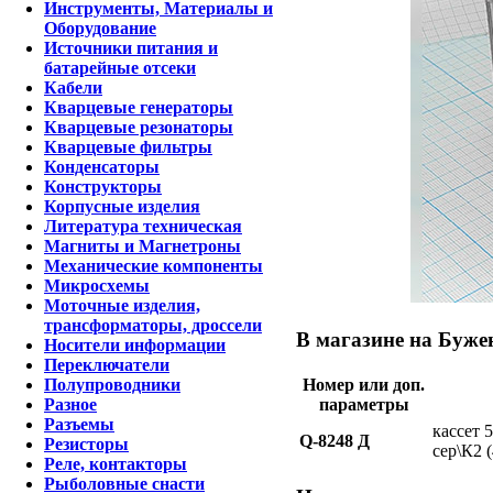
Инструменты, Материалы и
Оборудование
Источники питания и
батарейные отсеки
Кабели
Кварцевые генераторы
Кварцевые резонаторы
Кварцевые фильтры
Конденсаторы
Конструкторы
Корпусные изделия
Литература техническая
Магниты и Магнетроны
Механические компоненты
Микросхемы
Моточные изделия,
трансформаторы, дроссели
В магазине на Бужен
Носители информации
Переключатели
Полупроводники
Номер или доп.
Разное
параметры
Разъемы
кассет 
Q-8248 Д
Резисторы
сер\К2 
Реле, контакторы
Рыболовные снасти