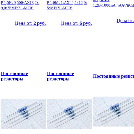
Р 1,5К\ 0,500\AXI 3,2x
Р 1,0М\ 1\AXI 4,5x12,0\
1,2В\1000мАч\AA\NiCd
9,0\ 5\MF\2L\MFR\
5\MF\2L\MFR\
Цена от
Цена от:
2 руб.
Цена от:
6 руб.
Постоянные
Постоянные
Постоянные резис
резисторы
резисторы