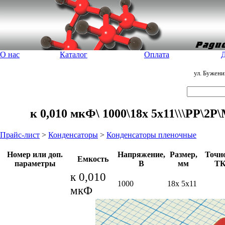
О нас
Каталог
Оплата
Д
ул. Бужен
к 0,010 мкФ\ 1000\18x 5x11\\\PP\
Прайс-лист
>
Конденсаторы
>
Конденсаторы пленочные
Номер или доп.
Напряжение,
Размер,
Точно
Емкость
параметры
В
мм
Т
к 0,010
1000
18x 5x11
мкФ