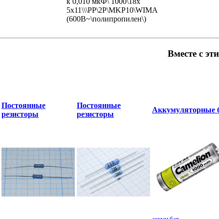
к 0,010 мкФ\ 1000\18x
5x11\\\PP\2P\MKP10\WIMA
(600В~\полипропилен\)
Вместе с эт
Постоянные
Постоянные
Аккумуляторные 
резисторы
резисторы
аккум бат