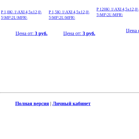
Р 120К\ 1\AXI 4,5x12,0\
Р 1,0К\ 1\AXI 4,5x12,0\
Р 1,5К\ 1\AXI 4,5x12,0\
5\MF\2L\MFR\
5\MF\2L\MFR\
5\MF\2L\MFR\
Цена 
Цена от:
3 руб.
Цена от:
3 руб.
Полная версия
|
Личный кабинет