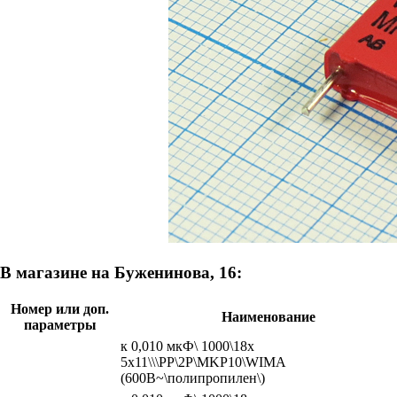
В магазине на Буженинова, 16:
Номер или доп.
Наименование
параметры
к 0,010 мкФ\ 1000\18x
5x11\\\PP\2P\MKP10\WIMA
(600В~\полипропилен\)