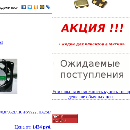
оделиться
ры
Уникальная возможность купить товар
дешевле обычных цен.
\0,07А\2L\ПС\FSY9225HA2SL\
Цена от:
1434 руб.