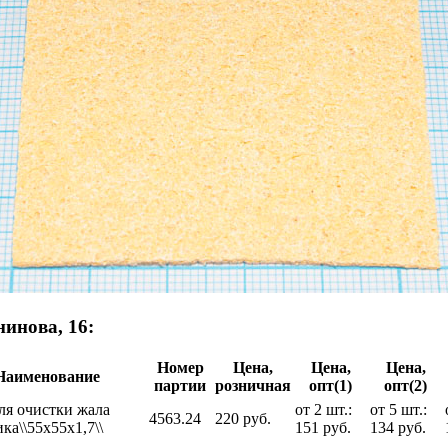
инова, 16:
Номер
Цена,
Цена,
Цена,
Наименование
партии
розничная
опт(1)
опт(2)
ля очистки жала
от 2 шт.:
от 5 шт.:
4563.24
220 руб.
ка\\55x55x1,7\\
151 руб.
134 руб.