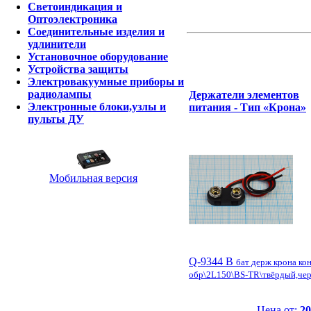
Светоиндикация и
Оптоэлектроника
Соединительные изделия и
удлинители
Установочное оборудование
Устройства защиты
Электровакуумные приборы и
радиолампы
Держатели элементов
Электронные блоки,узлы и
питания - Тип «Крона»
пульты ДУ
Мобильная версия
Q-9344 B
бат держ крона кон
обр\2L150\BS-TR\твёрдый,че
Цена от:
20