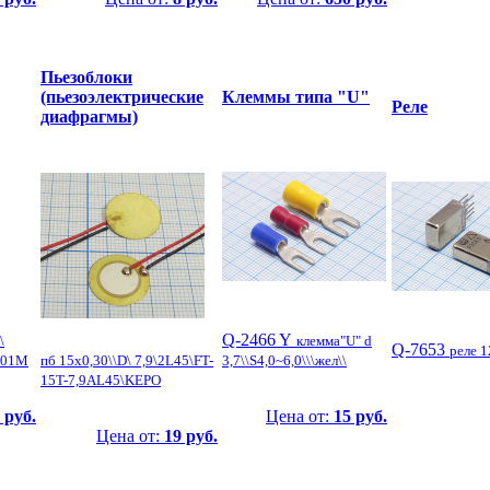
Пьезоблоки
(пьезоэлектрические
Клеммы типа "U"
Реле
диафрагмы)
Q-2466 Y
\
клемма"U" d
Q-7653
реле 
101М
пб 15x0,30\\D\ 7,9\2L45\FT-
3,7\\S4,0~6,0\\\жел\\
15T-7,9AL45\KEPO
 руб.
Цена от:
15 руб.
Цена от:
19 руб.