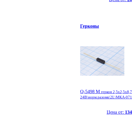
Герконы
Q-5498 M
геркон 2,5x2,5x8,7
24В\норм.разомк\2L\МКА-07
Цена от:
134