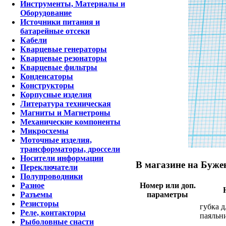
Инструменты, Материалы и
Оборудование
Источники питания и
батарейные отсеки
Кабели
Кварцевые генераторы
Кварцевые резонаторы
Кварцевые фильтры
Конденсаторы
Конструкторы
Корпусные изделия
Литература техническая
Магниты и Магнетроны
Механические компоненты
Микросхемы
Моточные изделия,
трансформаторы, дроссели
Носители информации
В магазине на Бужен
Переключатели
Полупроводники
Разное
Номер или доп.
Разъемы
параметры
Резисторы
губка д
Реле, контакторы
паяльни
Рыболовные снасти