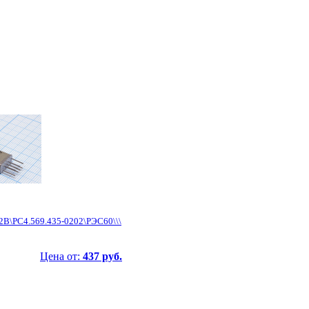
12В\РС4.569.435-0202\РЭС60\\\
Цена от:
437 руб.