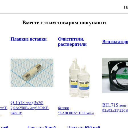
П
Вместе с этим товаром покупают:
Плавкие вставки
Очистители,
Вентилято
растворители
Q-1513
пред 5x20\
ВН171S
вент
т\\T-
2,0А\250В\ \кер\2C\KF-
бензин
92x92x25\220В
р
0460B\
"КАЛОША"\1000мл\\\
 руб.
Цена от:
8 руб.
Цена от:
650 руб.