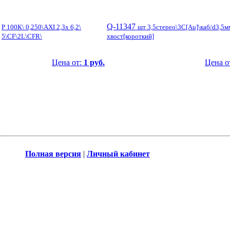
Q-11347
Р 100К\ 0,250\AXI 2,3x 6,2\
шт 3,5стерео\3C[Au]\каб/d3,5м
5\CF\2L\CFR\
хвост[короткий]
Цена от:
1 руб.
Цена о
Полная версия
|
Личный кабинет