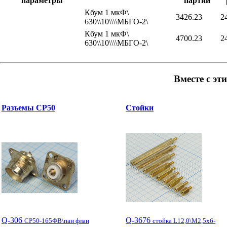
параметры
партии
Кбум 1 мкФ\
3426.23
2
630\\10\\\\МБГО-2\
Кбум 1 мкФ\
4700.23
2
630\\10\\\\МБГО-2\
Вместе с эт
Разъемы СР50
Стойки
Q-306
Q-3676
СР50-165ФВ\пан флан
стойка L12,0\М2,5x6-