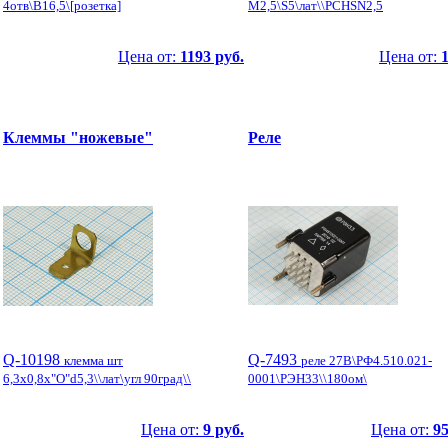
4отв\B16,5\[розетка]
М2,5\S5\лат\\PCHSN2,5
Цена от:
1193 руб.
Цена от:
1
Клеммы "ножевые"
Реле
Q-10198
Q-7493
клемма шт
реле 27В\РФ4.510.021-
6,3x0,8x"O"d5,3\\лат\угл 90град\\
0001\РЭН33\\180ом\
Цена от:
9 руб.
Цена от:
95