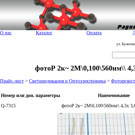
О нас
Каталог
Оплата
Д
ул. Бужен
фотоР 2к~ 2М\0,100\560нм\\ 4
Прайс-лист
>
Светоиндикация и Оптоэлектроника
>
Фоторезис
Номер или доп. параметры
Наименование
Q-7315
фотоР 2к~ 2М\0,100\560нм\\ 4,3x 