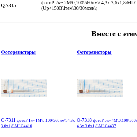
фотоР 2к~ 2М\0,100\560нм\\ 4,3x 3,6x1,8\ML
Q-7315
(Uр<150В\Iтем\30/30мсек\)
Вместе с эти
Фоторезисторы
Фоторезисторы
Q-7311
Q-7318
фотоР 1к~ 1М\0,100\560нм\\ 4,3x
фотоР 5к~ 4М\0,100\560
3,6x1,8\MLG4416
4,3x 3,6x1,8\MLG4437