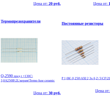
Цена от:
20 руб.
Цена от:
Термопредохранители
Постоянные резисторы
Q-2590
пред t +130C\
Р 1,0К\ 0,250\AXI 2,3x 6,2\ 5\CF\
3,0А250В\2L\керам\Termo fuse ceramic
Цена от
Цена от:
30 руб.