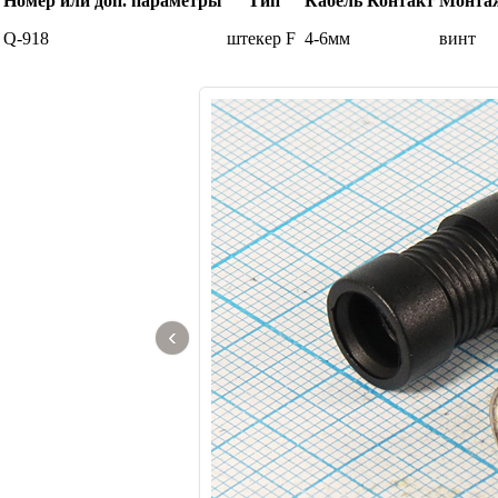
Номер или доп. параметры
Тип
Кабель
Контакт
Монта
Q-918
штекер F
4-6мм
винт
‹