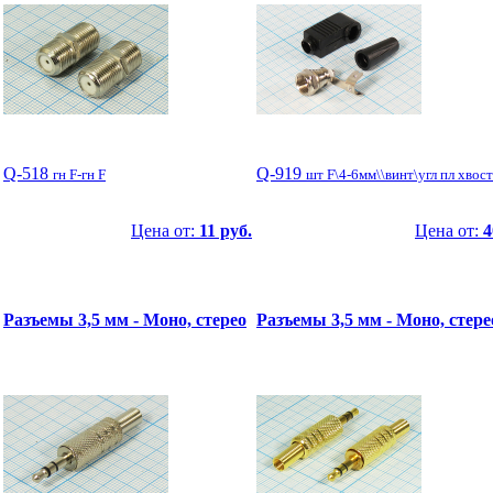
Q-518
Q-919
гн F-гн F
шт F\4-6мм\\винт\угл пл хвост
Цена от:
11 руб.
Цена от:
4
Разъемы 3,5 мм - Моно, стерео
Разъемы 3,5 мм - Моно, стере