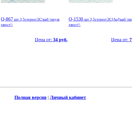
Q-867
Q-1530
шт 3,5стерео\3C\каб \пруж
шт 3,5стерео\3C[Au]\каб \п
хвост\\
хвост\\
Цена от:
34 руб.
Цена от:
7
Полная версия
|
Личный кабинет