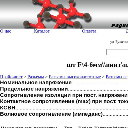
О нас
Каталог
Оплата
Д
ул. Бужен
шт F\4-6мм\\винт\п
Прайс-лист
>
Разъемы
>
Разъемы высокочастотные
>
Разъемы се
Номинальное напряжение
.....................................
Предельное напряжении
...............................
Сопротивление изоляции при пост. напряжени
Контактное сопротивление (max) при пост. ток
КСВН
.....................................................................
Волновое сопротивление (импеданс)
................