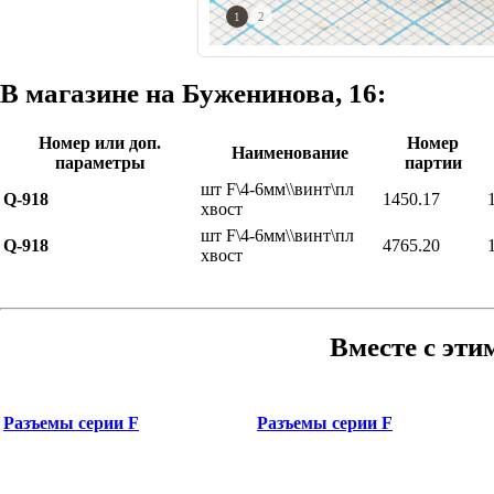
1
2
В магазине на Буженинова, 16:
Номер или доп.
Номер
Наименование
параметры
партии
шт F\4-6мм\\винт\пл
Q-918
1450.17
хвост
шт F\4-6мм\\винт\пл
Q-918
4765.20
хвост
Вместе с эти
Разъемы серии F
Разъемы серии F