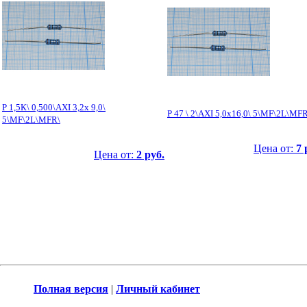
Р 1,5К\ 0,500\AXI 3,2x 9,0\
Р 47 \ 2\AXI 5,0x16,0\ 5\MF\2L\MFR
5\MF\2L\MFR\
Цена от:
7 
Цена от:
2 руб.
Полная версия
|
Личный кабинет