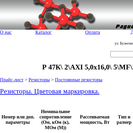
О нас
Каталог
Оплата
Д
ул. Бужен
Р 47К\ 2\AXI 5,0x16,0\ 5\M
Прайс-лист
>
Резисторы
>
Постоянные резисторы
Резисторы. Цветовая маркировка.
Номинальное
Номер или доп.
сопротивление
Рассеиваемая
Тип и
параметры
(Ом, кОм (к),
мощность, Вт
размер
МОм (М))