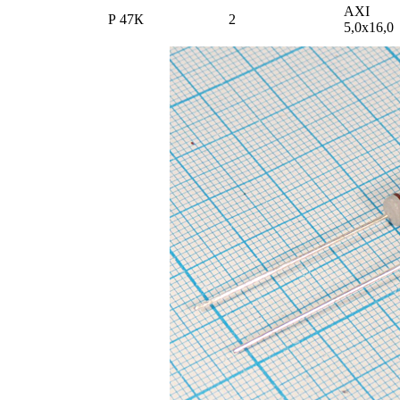
AXI
Р 47К
2
5,0x16,0