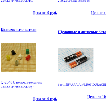
2,5x2,5\d4,6x5,5\пл\кр\\
2,5x2,5\d4,6x5,5\пл\бел\\
Цена от:
9 руб.
Цена от:
Колпачки-толкатели
Щелочные и литиевые бат
Q-2648 b
колпачок-толкатель
бат 1,5В\\AAA\Alk\LR03\DURACE
2,5x2,5\d4,6x5,5\пл\чер\\
Цена от:
10
Цена от:
9 руб.