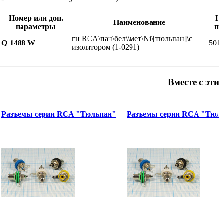
Номер или доп.
Наименование
параметры
п
гн RCA\пан\бел\\мет\Ni\[тюльпан]\с
Q-1488 W
50
изолятором (1-0291)
Вместе с эт
Разъемы серии RCA "Тюльпан"
Разъемы серии RCA "Тю