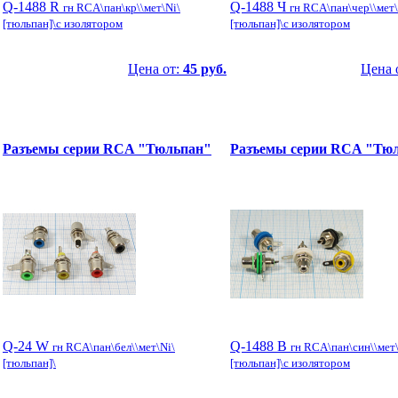
Q-1488 R
Q-1488 Ч
гн RCA\пан\кр\\мет\Ni\
гн RCA\пан\чер\\мет\
[тюльпан]\с изолятором
[тюльпан]\с изолятором
Цена от:
45 руб.
Цена 
Разъемы серии RCA "Тюльпан"
Разъемы серии RCA "Тю
Q-24 W
Q-1488 B
гн RCA\пан\бел\\мет\Ni\
гн RCA\пан\син\\мет\
[тюльпан]\
[тюльпан]\с изолятором