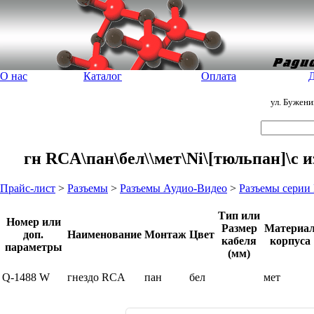
О нас
Каталог
Оплата
Д
ул. Бужен
гн RCA\пан\бел\\мет\Ni\[тюльпан]\с
Прайс-лист
>
Разъемы
>
Разъемы Аудио-Видео
>
Разъемы серии
Тип или
Номер или
Размер
Материа
доп.
Наименование
Монтаж
Цвет
кабеля
корпуса
параметры
(мм)
Q-1488 W
гнездо RCA
пан
бел
мет