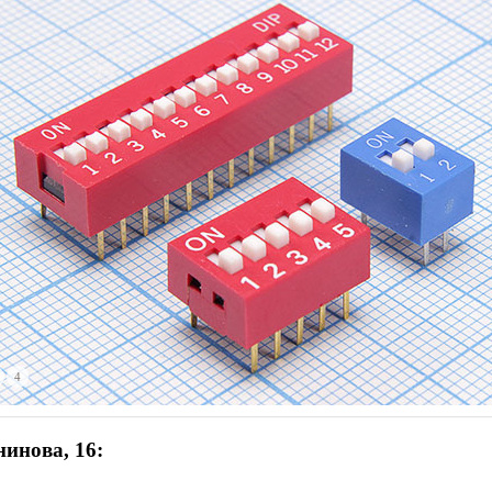
4
инова, 16: