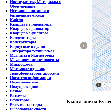
Инструменты, Материалы и
Оборудование
Источники питания и
батарейные отсеки
Кабели
Кварцевые генераторы
Кварцевые резонаторы
Кварцевые фильтры
Конденсаторы
Конструкторы
‹
Корпусные изделия
Литература техническая
Магниты и Магнетроны
Механические компоненты
Микросхемы
Моточные изделия,
трансформаторы, дроссели
Носители информации
Переключатели
1
2
3
Полупроводники
Разное
Разъемы
Резисторы
В магазине на Бужен
Реле, контакторы
Рыболовные снасти