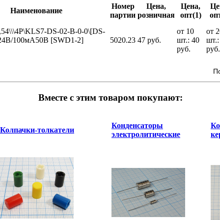
Номер
Цена,
Цена,
Це
Наименование
партии
розничная
опт(1)
опт
,54\\\4P\KLS7-DS-02-B-0-0\[DS-
от 10
от 2
24В/100мА50В [SWD1-2]
5020.23
47 руб.
шт.: 40
шт.:
руб.
руб.
П
Вместе с этим товаром покупают:
Конденсаторы
Ко
Колпачки-толкатели
электролитические
ке