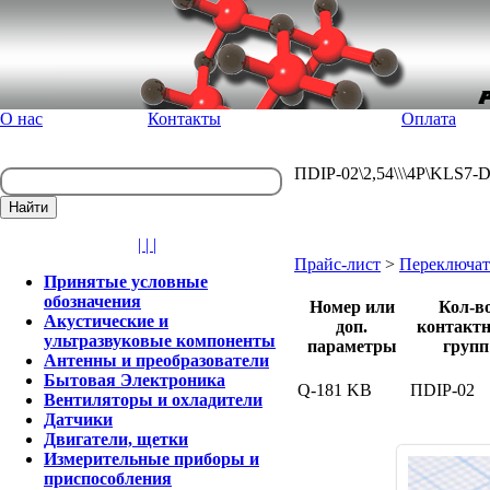
О нас
Контакты
Оплата
ПDIP-02\2,54\\\4P\KLS7-D
| | |
Прайс-лист
>
Переключат
Принятые условные
обозначения
Номер или
Кол-в
Акустические и
доп.
контакт
ультразвуковые компоненты
параметры
групп
Антенны и преобразователи
Бытовая Электроника
Q-181 KB
ПDIP-02
Вентиляторы и охладители
Датчики
Двигатели, щетки
Измерительные приборы и
приспособления