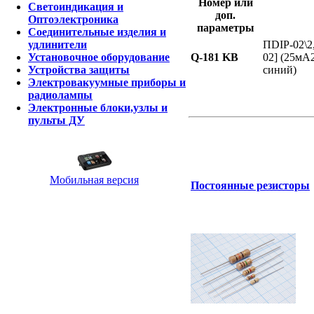
Номер или
Светоиндикация и
доп.
Оптоэлектроника
параметры
Соединительные изделия и
ПDIP-02\2
удлинители
Q-181 KB
02] (25мА
Установочное оборудование
синий)
Устройства защиты
Электровакуумные приборы и
радиолампы
Электронные блоки,узлы и
пульты ДУ
Мобильная версия
Постоянные резисторы