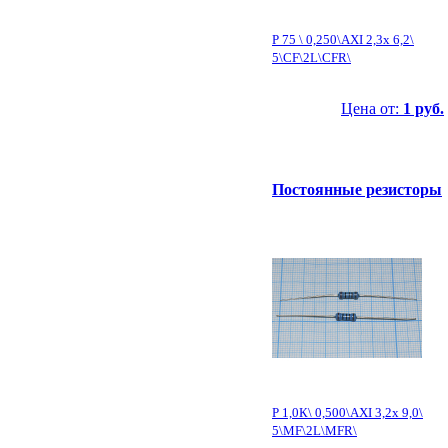
Р 75 \ 0,250\AXI 2,3x 6,2\
5\CF\2L\CFR\
Цена от:
1 руб.
Постоянные резисторы
Р 1,0К\ 0,500\AXI 3,2x 9,0\
5\MF\2L\MFR\