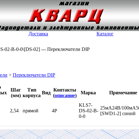
Доставка
Каталог
S-02-B-0-0\[DS-02] --- Переключатели DIP
ели
>
Переключатели DIP
о
Шаг
Тип
Контакты
ных
Вид
Марка
Примечание
(мм)
корпуса
(
описание
)
KLS7-
25мА24В/100мА5
2,54
прямой
4P
DS-02-B-
[SWD1-2] синий
0-0