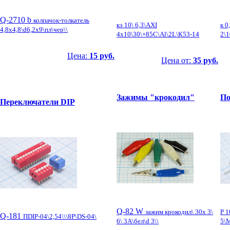
Q-2710 b
колпачок-толкатель
кэ 10\ 6,3\AXI
к 0
4,8x4,8\d6,2x9\пл\чер\\
4x10\30\+85C\Al\2L\К53-14
2\1
Цена:
15 руб.
Цена от:
35 руб.
Зажимы "крокодил"
По
Переключатели DIP
Q-82 W
зажим крокодил\ 30x 3\
Р 1
Q-181
ПDIP-04\2,54\\\8P\DS-04\
6\ 3А\бел\d 3\\
5\