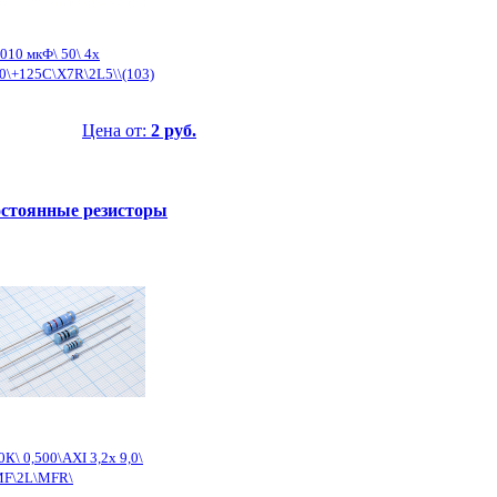
,010 мкФ\ 50\ 4x
0\+125C\X7R\2L5\\(103)
Цена от:
2 руб.
стоянные резисторы
0К\ 0,500\AXI 3,2x 9,0\
MF\2L\MFR\