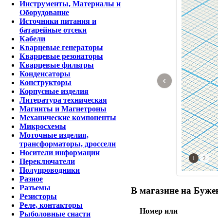
Инструменты, Материалы и
Оборудование
Источники питания и
батарейные отсеки
Кабели
Кварцевые генераторы
Кварцевые резонаторы
Кварцевые фильтры
Конденсаторы
‹
Конструкторы
Корпусные изделия
Литература техническая
Магниты и Магнетроны
Механические компоненты
Микросхемы
Моточные изделия,
трансформаторы, дроссели
Носители информации
1
2
Переключатели
Полупроводники
Разное
Разъемы
В магазине на Бужен
Резисторы
Реле, контакторы
Номер или
Рыболовные снасти