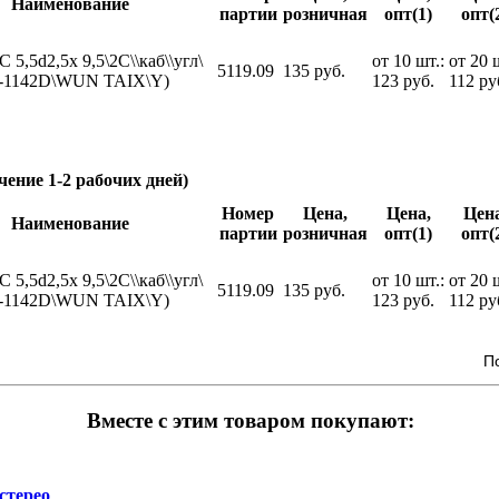
Наименование
партии
розничная
опт(1)
опт(
 5,5d2,5x 9,5\2C\\каб\\угл\
от 10 шт.:
от 20 
5119.09
135 руб.
-1142D\WUN TAIX\Y)
123 руб.
112 ру
чение 1-2 рабочих дней)
Номер
Цена,
Цена,
Цена
Наименование
партии
розничная
опт(1)
опт(
 5,5d2,5x 9,5\2C\\каб\\угл\
от 10 шт.:
от 20 
5119.09
135 руб.
-1142D\WUN TAIX\Y)
123 руб.
112 ру
П
Вместе с этим товаром покупают:
стерео