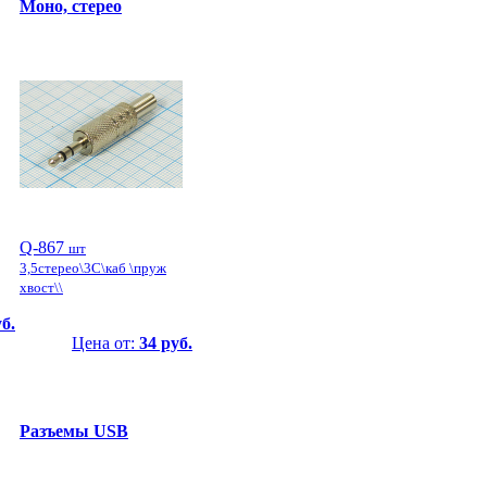
Моно, стерео
Q-867
шт
3,5стерео\3C\каб \пруж
хвост\\
б.
Цена от:
34 руб.
Разъемы USB