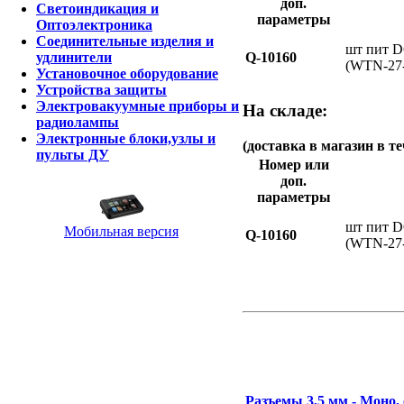
доп.
Светоиндикация и
параметры
Оптоэлектроника
Соединительные изделия и
шт пит DC
Q-10160
удлинители
(WTN-27
Установочное оборудование
Устройства защиты
Электровакуумные приборы и
На складе:
радиолампы
Электронные блоки,узлы и
(доставка в магазин в те
пульты ДУ
Номер или
доп.
параметры
шт пит DC
Мобильная версия
Q-10160
(WTN-27
Разъемы 3,5 мм - Моно, 