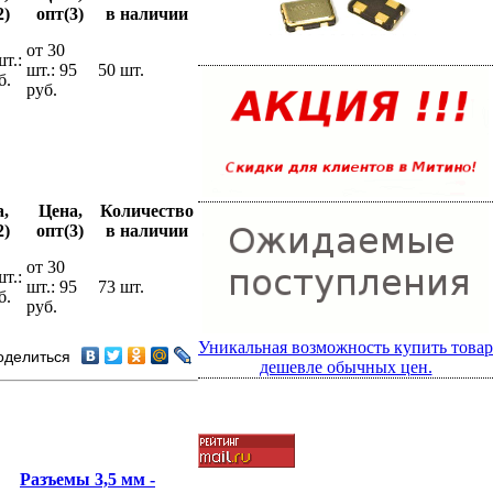
2)
опт(3)
в наличии
от 30
шт.:
шт.: 95
50 шт.
б.
руб.
,
Цена,
Количество
2)
опт(3)
в наличии
от 30
шт.:
шт.: 95
73 шт.
б.
руб.
Уникальная возможность купить товар
оделиться
дешевле обычных цен.
Разъемы 3,5 мм -