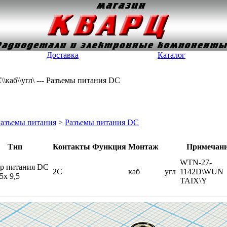
Доставка
Каталог
\\каб\\угл\ --- Разъемы питания DC
азъемы питания
>
Разъемы питания DC
Тип
Контакты
Функция
Монтаж
Примечан
WTN-27-
р питания DC
2C
каб
угл
1142D\WUN
,5x 9,5
TAIX\Y