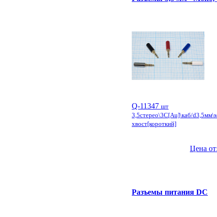
Q-11347
шт
3,5стерео\3C[Au]\каб/d3,5мм\
хвост[короткий]
Цена от
Разъемы питания DC