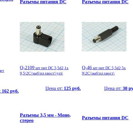
Разъемы питания DC
Разъемы питания DC
Q-2109
Q-46
шт пит DC 5,5d2,1x
шт пит DC 5,5d2,5x
мет
9,5\2C\\каб\пл хвост\\угл\
9\2C\\каб\пл хвост\
Цена от:
125 руб.
Цена от:
30 ру
:
162 руб.
Разъемы 3,5 мм - Моно,
Разъемы питания DC
стерео