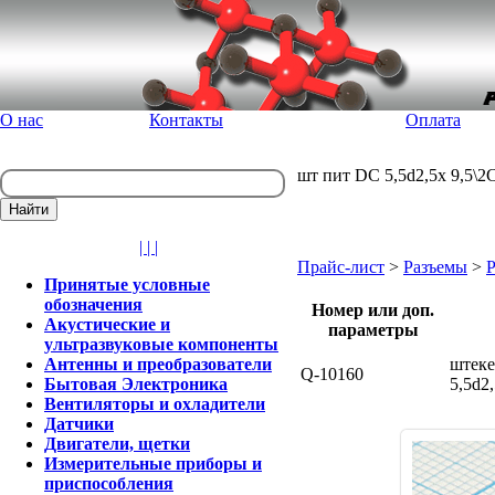
О нас
Контакты
Оплата
шт пит DC 5,5d2,5x 9,5\2C
| | |
Прайс-лист
>
Разъемы
>
Р
Принятые условные
обозначения
Номер или доп.
Акустические и
параметры
ультразвуковые компоненты
Антенны и преобразователи
штеке
Q-10160
Бытовая Электроника
5,5d2
Вентиляторы и охладители
Датчики
Двигатели, щетки
Измерительные приборы и
приспособления