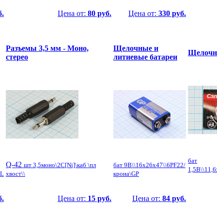
б.
Цена от:
80 руб.
Цена от:
330 руб.
Разъемы 3,5 мм - Моно,
Щелочные и
Щелочны
стерео
литиевые батареи
бат
Q-42
шт 3,5моно\2C[Ni]\каб \пл
бат 9В\\16x26x47\\6PF22/
1,5В\\11,
LL
хвост\\
крона\GP
б.
Цена от:
15 руб.
Цена от:
84 руб.