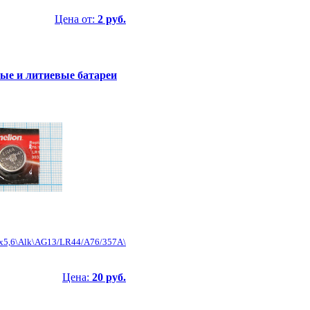
Цена от:
2 руб.
е и литиевые батареи
6x5,6\Alk\AG13/LR44/A76/357A\
Цена:
20 руб.