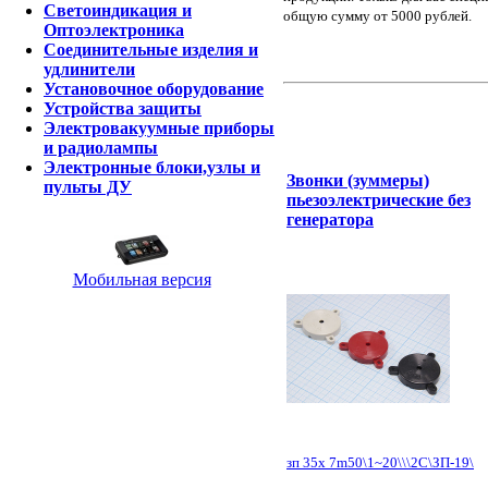
Светоиндикация и
общую сумму от 5000 рублей.
Оптоэлектроника
Соединительные изделия и
удлинители
Установочное оборудование
Устройства защиты
Электровакуумные приборы
и радиолампы
Электронные блоки,узлы и
Звонки (зуммеры)
пульты ДУ
пьезоэлектрические без
генератора
Мобильная версия
зп 35x 7m50\1~20\\\2C\ЗП-19\