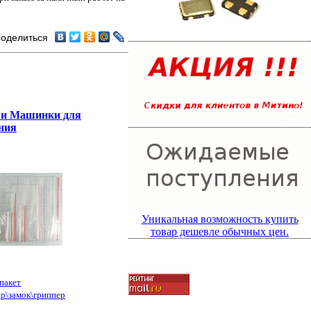
оделиться
 и Машинки для
ния
Уникальная возможность купить
товар дешевле обычных цен.
пакет
пр\замок\гриппер