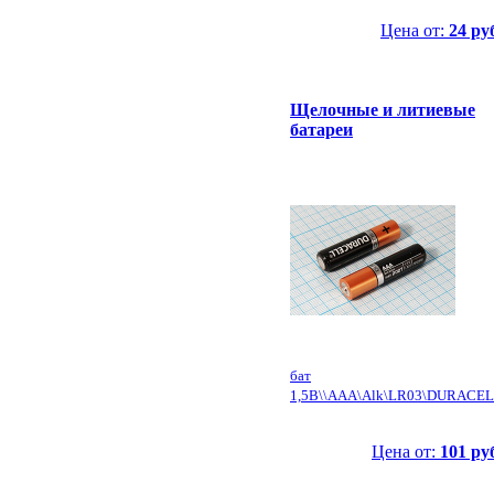
Цена от:
24 ру
Щелочные и литиевые
батареи
бат
1,5В\\AAA\Alk\LR03\DURACE
Цена от:
101 ру