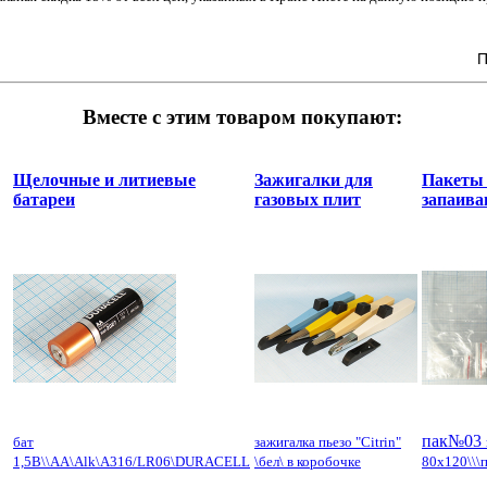
П
Вместе с этим товаром покупают:
Щелочные и литиевые
Зажигалки для
Пакеты
батареи
газовых плит
запаива
пак№03
бат
зажигалка пьезо "Citrin"
1,5В\\AA\Alk\A316/LR06\DURACELL
\бел\ в коробочке
80x120\\\