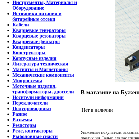
Инструменты, Материалы и
Оборудование
Источники питания и
батарейные отсеки
Кабели
Кварцевые генераторы
Кварцевые резонаторы
Кварцевые фильтры
Конденсаторы
Конструкторы
Корпусные изделия
Литература техническая
Магниты и Магнетроны
Механические компоненты
Микросхемы
Моточные изделия,
В магазине на Бужен
трансформаторы, дроссели
Носители информации
Переключатели
Полупроводники
Нет в наличии
Разное
Разъемы
Резисторы
Реле, контакторы
Уважаемые покупатели, заказыва
Рыболовные снасти
продукции. Только для вас специ