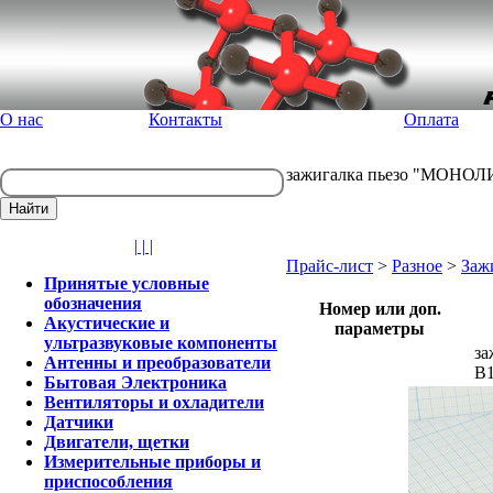
О нас
Контакты
Оплата
зажигалка пьезо "МОНОЛИТ
| | |
Прайс-лист
>
Разное
>
Заж
Принятые условные
обозначения
Номер или доп.
Акустические и
параметры
ультразвуковые компоненты
за
Антенны и преобразователи
В1
Бытовая Электроника
Вентиляторы и охладители
Датчики
Двигатели, щетки
Измерительные приборы и
приспособления