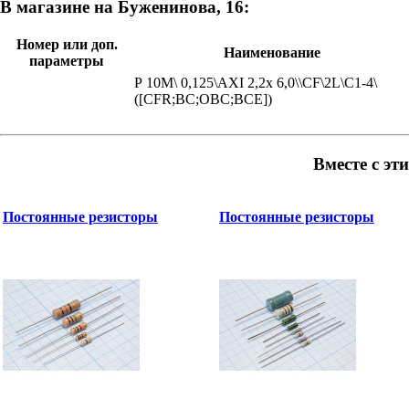
В магазине на Буженинова, 16:
Номер или доп.
Наименование
параметры
Р 10М\ 0,125\AXI 2,2x 6,0\\CF\2L\С1-4\
([CFR;ВС;ОВС;ВСЕ])
Вместе с эт
Постоянные резисторы
Постоянные резисторы