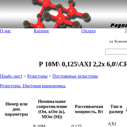
О нас
Каталог
Оплата
Д
ул. Бужен
Р 10М\ 0,125\AXI 2,2x 6,0\\
Прайс-лист
>
Резисторы
>
Постоянные резисторы
Резисторы. Цветовая маркировка.
Номинальное
Номер или
сопротивление
Рассеиваемая
Тип и
доп.
(Ом, кОм (к),
мощность, Вт
размер
параметры
МОм (М))
AXI
Р 10М
0,125