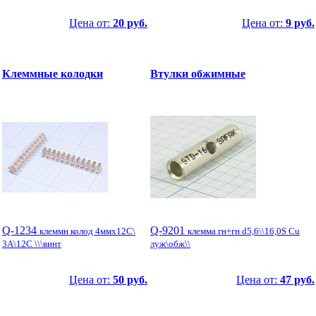
Цена от:
20 руб.
Цена от:
9 руб.
Клеммные колодки
Втулки обжимные
Q-1234
Q-9201
клеммн колод 4ммx12C\
клемма гн+гн d5,6\\16,0S Cu
3А\12C \\\винт
луж\обж\\
Цена от:
50 руб.
Цена от:
47 руб.