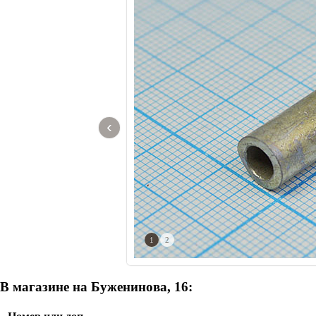
‹
1
2
В магазине на Буженинова, 16: