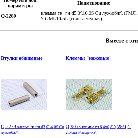
Номер или доп.
Наименование
параметры
клемма гн+гн d5,0\\10,0S Cu луж\обж\\ (ГМЛ 
Q-2280
5[GML10-5L],гильза медная)
Вместе с эт
Втулки обжимные
Клеммы "ножевые"
Q-2279
Q-9053
клемма гн+гн d3,0\\4,0S Cu
клемма гн 6,4x0,8\0,35\S1,0-
луж\обж\\
2,5\лат\\\защелка\