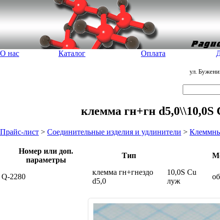
О нас
Каталог
Оплата
Д
ул. Бужен
клемма гн+гн d5,0\\10,0S
Прайс-лист
>
Соединительные изделия и удлинители
>
Клеммны
Номер или доп.
Тип
М
параметры
клемма гн+гнездо
10,0S Cu
Q-2280
о
d5,0
луж