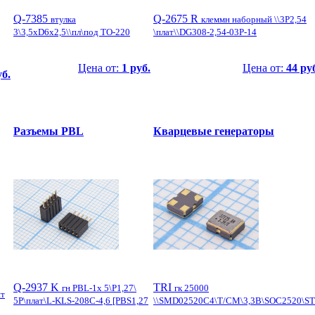
Q-7385
Q-2675 R
втулка
клеммн наборный \\3P2,54
3\3,5xD6x2,5\\пл\под TO-220
\плат\\DG308-2,54-03P-14
Цена от:
1 руб.
Цена от:
44 ру
уб.
Разъемы PBL
Кварцевые генераторы
Q-2937 K
TRI
гн PBL-1x 5\P1,27\
гк 25000
шт
5P\плат\L-KLS-208C-4,6 [PBS1,27
\\SMD02520C4\T/CM\3,3В\SOC2520\S