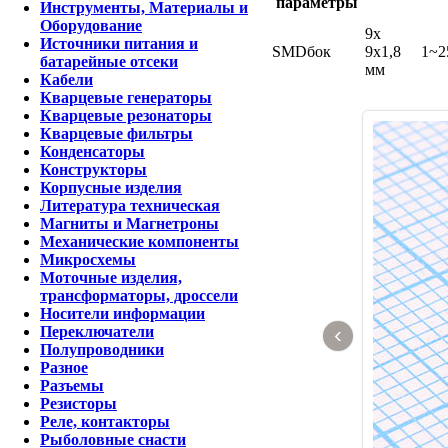
параметры
Инструменты, Материалы и
Оборудование
9x
Источники питания и
SMDбок
9x1,8
1~2
батарейные отсеки
мм
Кабели
Кварцевые генераторы
Кварцевые резонаторы
Кварцевые фильтры
Конденсаторы
Конструкторы
Корпусные изделия
Литература техническая
Магниты и Магнетроны
Механические компоненты
Микросхемы
Моточные изделия,
трансформаторы, дроссели
Носители информации
‹
Переключатели
Полупроводники
Разное
Разъемы
Резисторы
Реле, контакторы
Рыболовные снасти