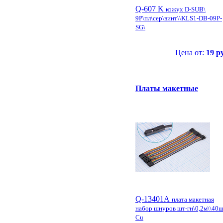
Q-607 K
кожух D-SUB\
9P\пл\сер\винт\\KLS1-DB-09P-
SG\
Цена от:
19 р
Платы макетные
Q-13401A
плата макетная
набор шнуров шт-гн\0,2м\\40
Cu