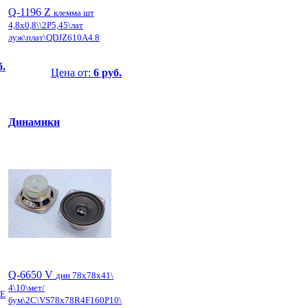
Q-1196 Z
клемма шт
4,8x0,8\\2P5,45\лат
луж\плат\QDJZ610A4.8
б.
Цена от:
6 руб.
Динамики
Q-6650 V
дин 78x78x41\
4\10\мет/
TE
бум\2C\VS78x78R4F160P10\