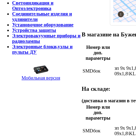
Светоиндикация и
Оптоэлектроника
Соединительные изделия и
1
2
удлинители
Установочное оборудование
Устройства защиты
В магазине на Бужен
Электровакуумные приборы и
радиолампы
Электронные блоки,узлы и
Номер или
пульты ДУ
доп.
параметры
зп 9x 9x1
SMDбок
09x1,8\KL
Мобильная версия
На складе:
(доставка в магазин в те
Номер или
доп.
параметры
зп 9x 9x1
SMDбок
09x1,8\KL