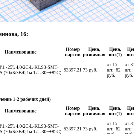
инова, 16:
Номер
Цена,
Цена,
Це
Наименование
партии
розничная
опт(1)
опт
от 15
от 3
,8\1~25\\ 4,0\2C\L-KLS3-SMT-
53397.21
73 руб.
шт.: 62
шт.:
S (70дБ/3В/0,1м T/- -30~+85C)
руб.
руб.
чение 1-2 рабочих дней)
Номер
Цена,
Цена,
Це
Наименование
партии
розничная
опт(1)
опт
от 15
от 3
,8\1~25\\ 4,0\2C\L-KLS3-SMT-
53397.21
73 руб.
шт.: 62
шт.:
S (70дБ/3В/0,1м T/- -30~+85C)