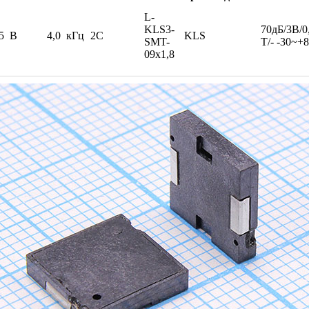
L-
KLS3-
70дБ/3В/0
5 В
4,0 кГц
2C
KLS
SMT-
T/- -30~+
09x1,8