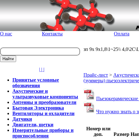
О нас
Контакты
Оплата
зп 9x 9x1,8\1~25\\ 4,0\2
| | |
Прайс-лист
>
Акустическ
Принятые условные
(зуммеры) пьезоэлектриче
обозначения
Акустические и
ультразвуковые компоненты
Пьезокерамические 
Антенны и преобразователи
Бытовая Электроника
Что нужно знать о 
Вентиляторы и охладители
Датчики
Двигатели, щетки
Номер или
Измерительные приборы и
доп.
Размер
На
приспособления