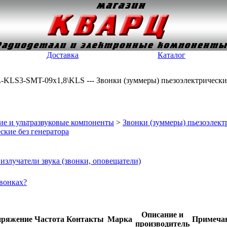
Доставка
Каталог
C\L-KLS3-SMT-09x1,8\KLS --- Звонки (зуммеры) пьезоэлектрически
ие и ультразвуковые компоненты
>
Звонки (зуммеры) пьезоэлект
ские без генератора
излучатели звука (звонки, оповещатели)
звонках?
Описание и
пряжение
Частота
Контакты
Марка
Примеча
производитель