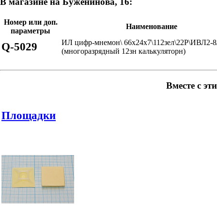
В магазине на Буженинова, 16:
Номер или доп.
Наименование
параметры
ИЛ цифр-мнемон\ 66x24x7\112зел\22P\ИВЛ2-8
Q-5029
(многоразрядный 12зн калькуляторн)
Вместе с эт
Площадки