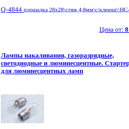
Q-4844
площадка 28x28\стяж 4,8мм\с/клеющ\\HC
Цена от:
8
Лампы накаливания, газоразрядные,
светодиодные и люминесцентные. Старте
для люминесцентных ламп