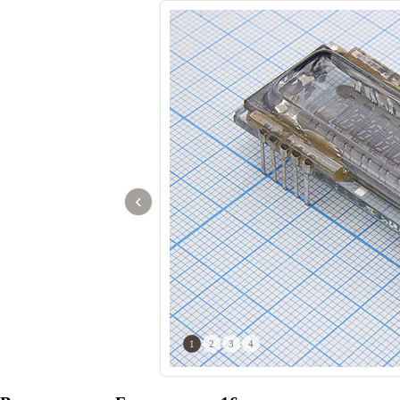
‹
1
2
3
4