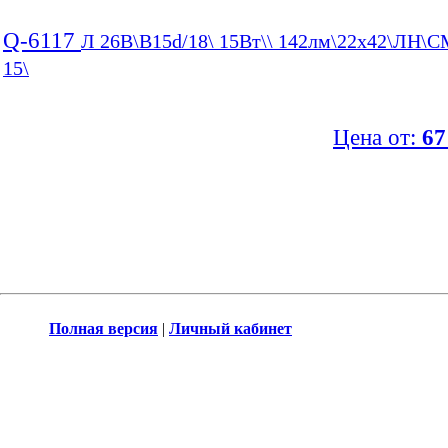
Q-6117
Л 26В\B15d/18\ 15Вт\\ 142лм\22x42\ЛН\С
15\
Цена от:
67
Полная версия
|
Личный кабинет