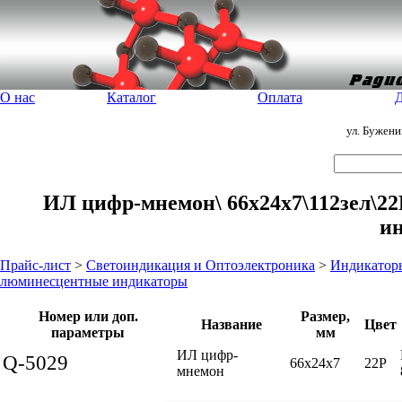
О нас
Каталог
Оплата
Д
ул. Бужен
ИЛ цифр-мнемон\ 66x24x7\112зел\22
и
Прайс-лист
>
Светоиндикация и Оптоэлектроника
>
Индикатор
люминесцентные индикаторы
Номер или доп.
Размер,
Название
Цвет
параметры
мм
ИЛ цифр-
Q-5029
66x24x7
22P
мнемон