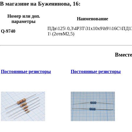
В магазине на Буженинова, 16:
Номер или доп.
Наименование
параметры
ПДв\125\ 0,3\4P3T\31x10x9\h9\\\16C\\ПД1
Q-9740
1\ (2отвM2,5)
Вместе
Постоянные резисторы
Постоянные резисторы