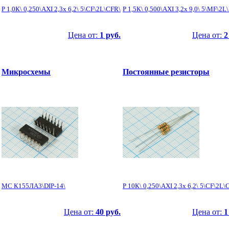
Р 1,0К\ 0,250\AXI 2,3x 6,2\ 5\CF\2L\CFR\
Р 1,5К\ 0,500\AXI 3,2x 9,0\ 5\MF\2
Цена от:
1 руб.
Цена от:
2
Микросхемы
Постоянные резисторы
МС К155ЛА3\DIP-14\
Р 10К\ 0,250\AXI 2,3x 6,2\ 5\CF\2L\
Цена от:
40 руб.
Цена от:
1