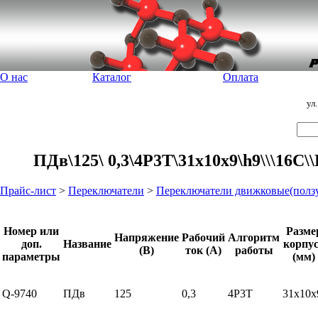
О нас
Каталог
Оплата
ул
ПДв\125\ 0,3\4P3T\31x10x9\h9\\\16C
Прайс-лист
>
Переключатели
>
Переключатели движковые(полз
Номер или
Разме
Напряжение
Рабочий
Алгоритм
доп.
Название
корпу
(В)
ток (А)
работы
параметры
(мм)
Q-9740
ПДв
125
0,3
4P3T
31x10