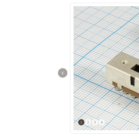
‹
1
2
3
4