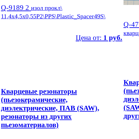
Q-9189 2
изол прокл\
11,4x4,5x0,55P2\PPS\Plastic_Spacer49S\
Q-4
кварц
Цена от:
1 руб.
Квар
(пье
Кварцевые резонаторы
диэл
(пьезокерамические,
(SAW
диэлектрические, ПАВ (SAW),
друг
резонаторы из других
пьезоматериалов)