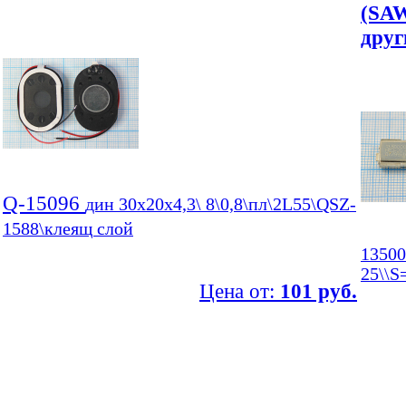
(SAW
друг
Q-15096
дин 30x20x4,3\ 8\0,8\пл\2L55\QSZ-
1588\клеящ слой
13500
25\\
Цена от:
101 руб.