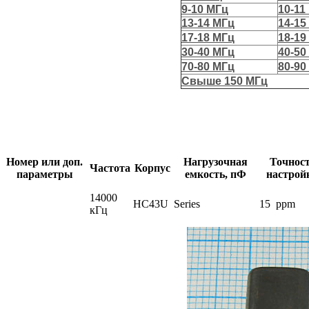
9-10 МГц
10-11
13-14 МГц
14-15
17-18 МГц
18-19
30-40 МГц
40-50
70-80 МГц
80-90
Свыше 150 МГц
Номер или доп.
Нагрузочная
Точнос
Частота
Корпус
параметры
емкость, пФ
настрой
14000
HC43U
Series
15 ppm
кГц