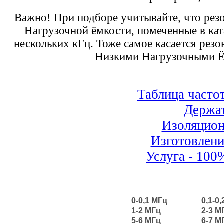
Важно! При подборе учитывайте, что рез
Нагрузочной ёмкости, помеченные в ката
нескольких кГц. Тоже самое касается рез
Низкими Нагрузочными Ём
Таблица часто
Держат
Изоляцион
Изготовлени
Услуга - 100
0-0,1 МГц
0,1-0
1-2 МГц
2-3 М
5-6 МГц
6-7 М