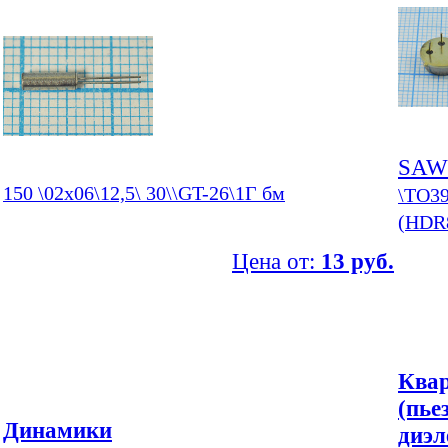
SA
150 \02x06\12,5\ 30\\GT-26\1Г бм
\TO3
(HDR8
Цена от:
13 руб.
Квар
(пье
Динамики
диэл