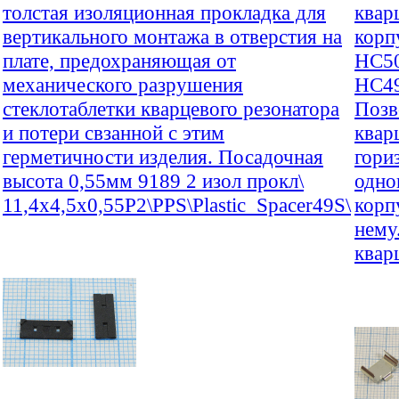
толстая изоляционная прокладка для
квар
вертикального монтажа в отверстия на
корп
плате, предохраняющая от
HC50
механического разрушения
HC49
стеклотаблетки кварцевого резонатора
Позв
и потери свзанной с этим
квар
герметичности изделия. Посадочная
гори
высота 0,55мм 9189 2 изол прокл\
одно
11,4x4,5x0,55P2\PPS\Plastic_Spacer49S\
корп
нему
квар