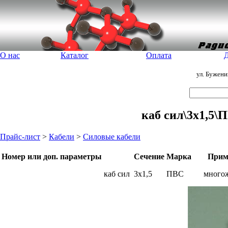
О нас
Каталог
Оплата
Д
ул. Бужен
каб сил\3x1,5\
Прайс-лист
>
Кабели
>
Силовые кабели
Номер или доп. параметры
Сечение
Марка
Прим
каб сил
3x1,5
ПВС
много