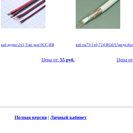
каб аудио\2x1,5\кр чер\SCC-RB
каб рк75\1x0,724\RG6/U\медь\бе
Цена от:
55 руб.
Цена от
Полная версия
|
Личный кабинет