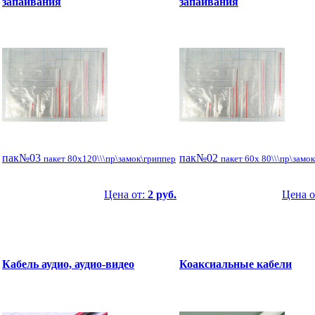
запаивания
запаивания
пак№03
пак№02
пакет 80x120\\\пр\замок\гриппер
пакет 60x 80\\\пр\замо
Цена от:
2 руб.
Цена о
Кабель аудио, аудио-видео
Коаксиальные кабели