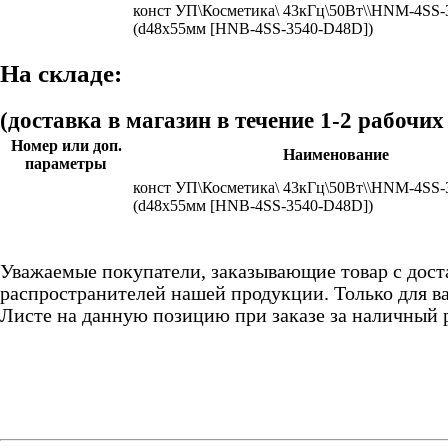
конст УП\Косметика\ 43кГц\50Вт\\HNM-4SS
(d48x55мм [HNB-4SS-3540-D48D])
На складе:
(доставка в магазин в течение 1-2 рабочих
Номер или доп.
Наименование
параметры
конст УП\Косметика\ 43кГц\50Вт\\HNM-4SS
(d48x55мм [HNB-4SS-3540-D48D])
Уважаемые покупатели, заказывающие товар с дост
распространителей нашей продукции. Только для ва
Листе на данную позицию при заказе за наличный 