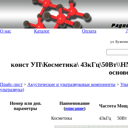
О нас
Каталог
Оплата
Д
ул. Бужен
конст УП\Косметика\ 43кГц\50Вт\\HN
основ
Прайс-лист
>
Акустические и ультразвуковые компоненты
>
Уль
ультразвука)
Номер или доп.
Наименование
Частота
Мощ
параметры
(
описание
)
Косметика
43кГц
50Вт