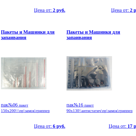
Цена от:
2 руб.
Цена от:
2 
Пакеты и Машинки для
Пакеты и Машинки для
запаивания
запаивания
пак№06
пак№16
пакет
пакет
150x200\\\пр\замок\гриппер
90x130\\антистатич\пр\замок\гриппер
Цена от:
6 руб.
Цена от:
17 р