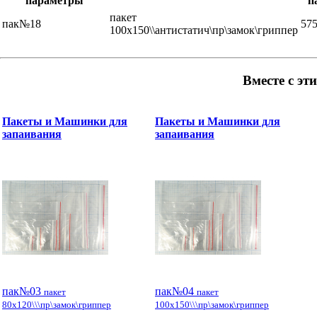
параметры
п
пакет
пак№18
575
100x150\\антистатич\пр\замок\гриппер
Вместе с эт
Пакеты и Машинки для
Пакеты и Машинки для
запаивания
запаивания
пак№03
пак№04
пакет
пакет
80x120\\\пр\замок\гриппер
100x150\\\пр\замок\гриппер