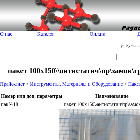
О нас
Каталог
Оплата
Д
ул. Бужен
пакет 100x150\\антистатич\пр\замок\
Прайс-лист
>
Инструменты, Материалы и Оборудование
>
Паке
Номер или доп. параметры
Наименование
пак№18
пакет 100x150\\антистатич\пр\замо