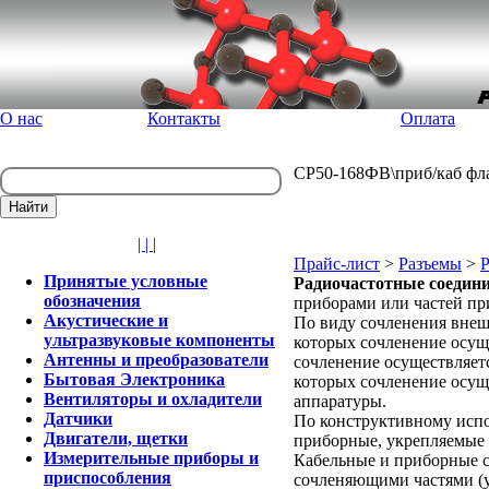
О нас
Контакты
Оплата
СР50-168ФВ\приб/каб фла
| | |
Прайс-лист
>
Разъемы
>
Р
Принятые условные
Радиочастотные соедини
обозначения
приборами или частей пр
Акустические и
По виду сочленения внеш
ультразвуковые компоненты
которых сочленение осущ
Антенны и преобразователи
сочленение осуществляет
Бытовая Электроника
которых сочленение осущ
Вентиляторы и охладители
аппаратуры.
Датчики
По конструктивному испо
Двигатели, щетки
приборные, укрепляемые 
Измерительные приборы и
Кабельные и приборные с
приспособления
сочленяющими частями (