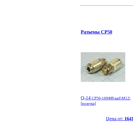
Разъемы СР50
Q-14
СР50-169ФВ\каб\М12\
[розетка]
Цена от:
1641