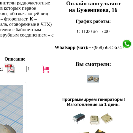
Онлайн консультант
инители радиочастотные
из которых первое
на Буженинова, 16
уквы, обозначающей вид
– фторопласт,
К
–
График работы:
ала, оговоренные в ЧТУ.)
ителям с байонетным
С 11:00 до 17:00
с врубным соединением – с
Whatsapp (чат):
+7(968)563-5674
Описание
Вы смотрели:
21
Программируем генераторы!
Изготовление за 1 день.