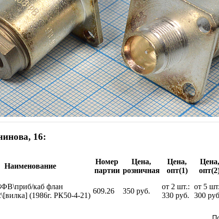
инова, 16:
Номер
Цена,
Цена,
Цена
Наименование
партии
розничная
опт(1)
опт(2
8ФВ\приб/каб флан
от 2 шт.:
от 5 шт.
609.26
350 руб.
\[вилка] (1986г. РК50-4-21)
330 руб.
300 руб
П