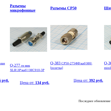
Разъемы
Разъемы СР50
Шну
микрофонные
Q-383
Q-3
флан
СР50-275ФВ\каб\М6\
Q-277
гн мик
[розетка]
mini
XLR\3P\каб\\\MC910-3P
 руб.
Цена от:
392 руб.
Цена от:
134 руб.
Последнее обновление 