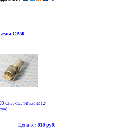
ъемы СР50
00
СР50-155ФВ\каб\М12\
етка]
Цена от:
818 руб.