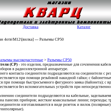
Доставка
Каталог
н 4отв\М12\[вилка] --- Разъемы СР50
азъемы высокочастотные
>
Разъемы СР50
тели (СР)
- это изделия, предназначенные для сочленения кабел
иборов в радиоэлектронной аппаратуре.
него контакта соединители подразделяются на соединители с ре
ествляется при помощи резьбовой накидной гайки; с байонетны
ся при помощи быстросъемного фигурного замка (байонета); с в
ествляется без вспомогательных устройств при непосредственн
лнению соединители подразделяются на кабельные, заделываемы
на панелях приборов; жесткие коаксиальные линии; переходы; т
оединители изготавливаются в виде розеток и вилок (полярные
униполярные).