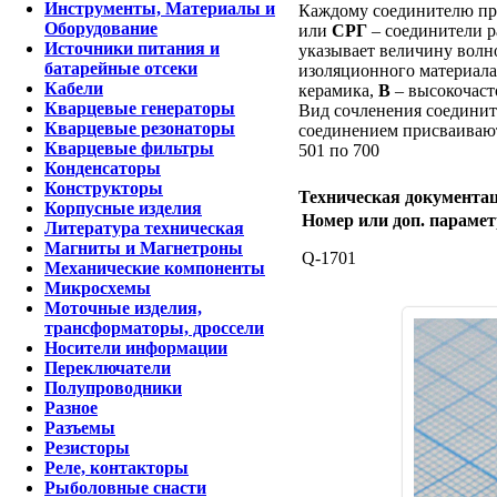
Инструменты, Материалы и
Каждому соединителю при
Оборудование
или
СРГ
– соединители р
Источники питания и
указывает величину волн
батарейные отсеки
изоляционного материала
Кабели
керамика,
В
– высокочаст
Кварцевые генераторы
Вид сочленения соединит
Кварцевые резонаторы
соединением присваиваютс
Кварцевые фильтры
501 по 700
Конденсаторы
Конструкторы
Техническая документа
Корпусные изделия
Номер или доп. параме
Литература техническая
Магниты и Магнетроны
Q-1701
Механические компоненты
Микросхемы
Моточные изделия,
трансформаторы, дроссели
Носители информации
Переключатели
Полупроводники
Разное
Разъемы
Резисторы
Реле, контакторы
Рыболовные снасти