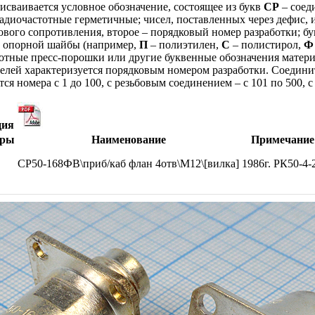
сваивается условное обозначение, состоящее из букв
СР
– соед
адиочастотные герметичные; чисел, поставленных через дефис, 
ового сопротивления, второе – порядковый номер разработки; б
 опорной шайбы (например,
П
– полиэтилен,
С
– полистирол,
Ф
отные пресс-порошки или другие буквенные обозначения матери
елей характеризуется порядковым номером разработки. Соедин
я номера с 1 до 100, с резьбовым соединением – с 101 по 500, 
ция
тры
Наименование
Примечание
СР50-168ФВ\приб/каб флан 4отв\М12\[вилка]
1986г. РК50-4-