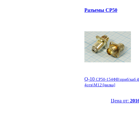
Разъемы СР50
Q-10
СР50-154ФВ\приб/каб 
4отв\М12\[вилка]
Цена от:
2016