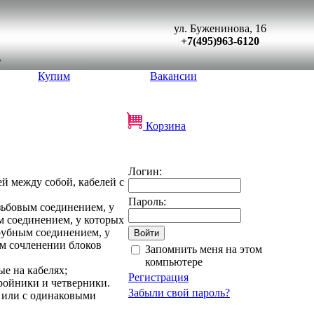
ул. Буженинова, 16
+7(495)963-6120
Купим
Вакансии
Корзина
Логин:
ей между собой, кабелей с
Пароль:
зьбовым соединением, у
м соединением, у которых
рубным соединением, у
ом сочленении блоков
Запомнить меня на этом
компьютере
е на кабелях;
Регистрация
ройники и четверники.
Забыли свой пароль?
) или с одинаковыми