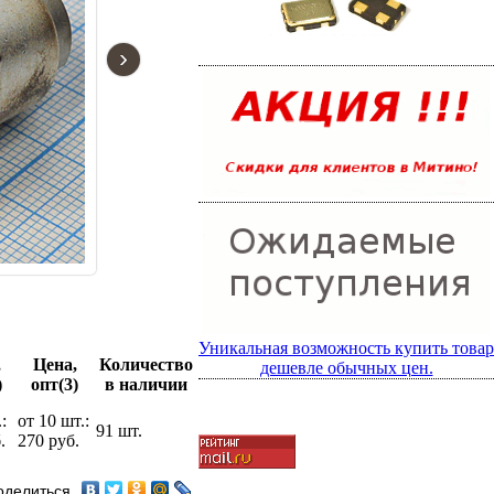
›
Уникальная возможность купить товар
,
Цена,
Количество
дешевле обычных цен.
)
опт(3)
в наличии
:
от 10 шт.:
91 шт.
.
270 руб.
оделиться