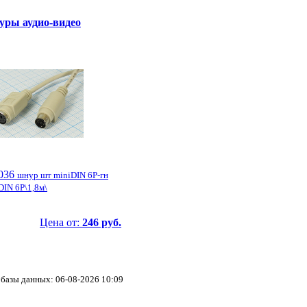
ры аудио-видео
036
шнур шт miniDIN 6P-гн
DIN 6P\1,8м\
Цена от:
246 руб.
базы данных: 06-08-2026 10:09