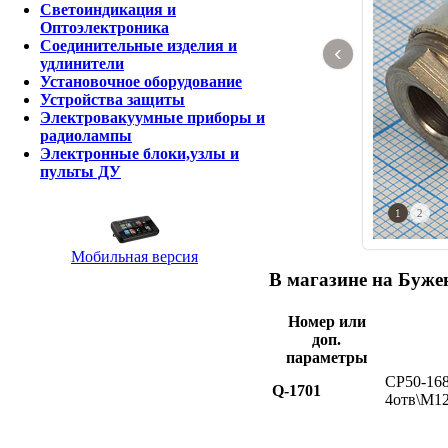
Светоиндикация и
Оптоэлектроника
Соединительные изделия и
‹
удлинители
Установочное оборудование
Устройства защиты
Электровакуумные приборы и
радиолампы
Электронные блоки,узлы и
пульты ДУ
1
2
Мобильная версия
В магазине на Бужен
Номер или
доп.
параметры
СР50-16
Q-1701
4отв\М12