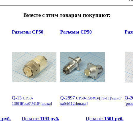
Вместе с этим товаром покупают:
Разъемы СР50
Разъемы СР50
Раз
Q-13
Q-2897
Q-2
СР50-
СР50-158ФВ/[РЗ-11]\приб/
130ПВ\каб\М18\[вилка]
каб\М12\[вилка]
[роз
 руб.
Цена от:
1193 руб.
Цена от:
1501 руб.