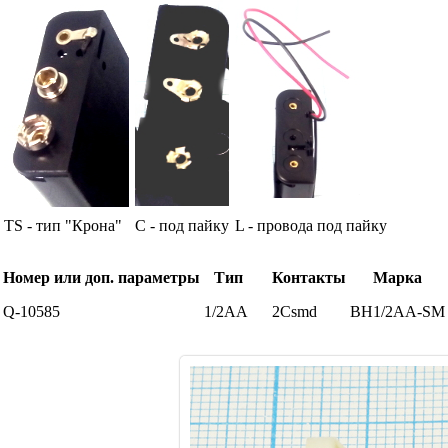
TS - тип "Крона"
С - под пайку
L - провода под пайку
Номер или доп. параметры
Тип
Контакты
Марка
Q-10585
1/2AA
2Csmd
BH1/2AA-S