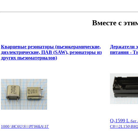
Вместе с эти
Кварцевые резонаторы (пьезокерамические,
Держатели 
диэлектрические, ПАВ (SAW), резонаторы из
питания - Т
других пьезоматериалов)
Q-1599 L
бат
1000 \HC6U\S\\\РГ06БА\1Г
C8\\\2L150\BH