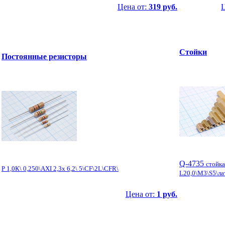
Цена от:
319 руб.
Ц
Стойки
Постоянные резисторы
Q-4735
стойка
Р 1,0К\ 0,250\AXI 2,3x 6,2\ 5\CF\2L\CFR\
L20,0\М3\S5\л
Цена от:
1 руб.