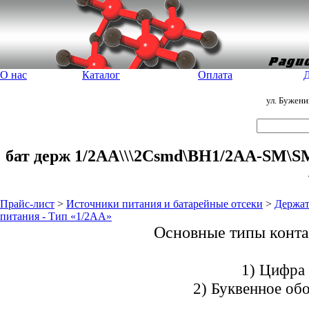
О нас
Каталог
Оплата
Д
ул. Бужен
бат держ 1/2AA\\\2Csmd\BH1/2AA-SM\SM
Прайс-лист
>
Источники питания и батарейные отсеки
>
Держат
питания - Тип «1/2AA»
Основные типы конта
1) Цифра 
2) Буквенное обо