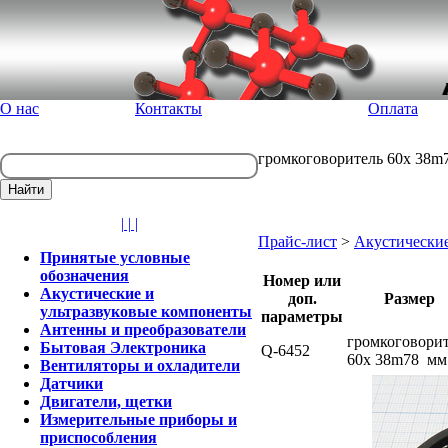
О нас
Контакты
Оплата
громкоговоритель 60x 38m7
| | |
Прайс-лист
>
Акустические
Принятые условные
обозначения
Номер или
Акустические и
доп.
Размер
ультразвуковые компоненты
параметры
Антенны и преобразователи
громкоговори
Бытовая Электроника
Q-6452
60x 38m78 мм
Вентиляторы и охладители
Датчики
Двигатели, щетки
Измерительные приборы и
приспособления