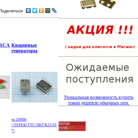
Поделиться
 RCA
Кварцевые
генераторы
Уникальная возможность купить
товар дешевле обычных цен.
гк 20000
\\ТЕРЕК\TTL\5В\ГК25-П-
*\