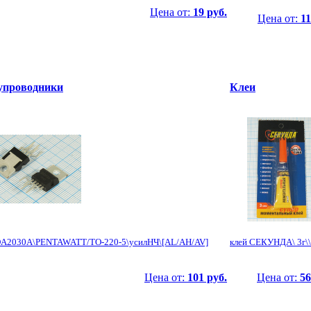
Цена от:
19 руб.
Цена от:
11
упроводники
Клеи
DA2030A\PENTAWATT/TO-220-5\усилНЧ\[AL/AH/AV]
клей СЕКУНДА\ 3г\\
Цена от:
101 руб.
Цена от:
56