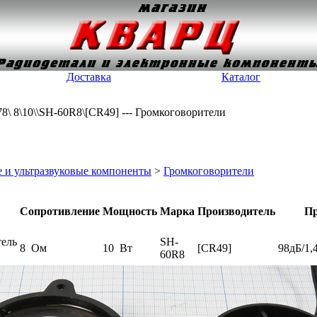
Доставка
Каталог
8\ 8\10\\SH-60R8\[CR49] --- Громкоговорители
 и ультразвуковые компоненты
>
Громкоговорители
Сопротивление
Мощность
Марка
Производитель
Пр
тель
SH-
8 Ом
10 Вт
[CR49]
98дБ/1,
60R8