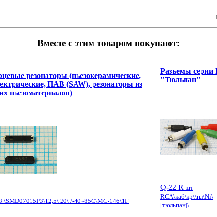
Вместе с этим товаром покупают:
Разъемы серии
цевые резонаторы (пьезокерамические,
"Тюльпан"
ектрические, ПАВ (SAW), резонаторы из
их пьезоматериалов)
Q-22 R
шт
RCA\каб\кр\\пл\Ni\
8 \SMD07015P3\12,5\ 20\ /-40~85C\MC-146\1Г
[тюльпан]\