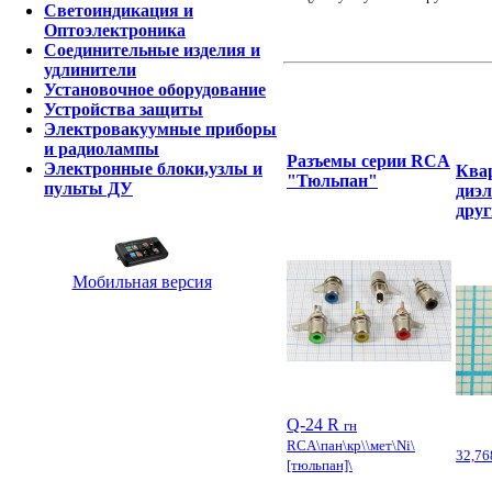
Светоиндикация и
Оптоэлектроника
Соединительные изделия и
удлинители
Установочное оборудование
Устройства защиты
Электровакуумные приборы
и радиолампы
Разъемы серии RCA
Электронные блоки,узлы и
Квар
"Тюльпан"
пульты ДУ
диэл
друг
Мобильная версия
Q-24 R
гн
RCA\пан\кр\\мет\Ni\
32,76
[тюльпан]\