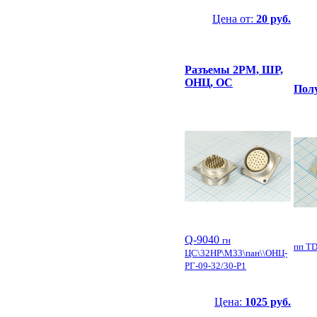
Цена от:
20 руб.
Разъемы 2РМ, ШР,
ОНЦ, ОС
Пол
Q-9040
гн
пп T
ЦС\32HP\М33\пан\\ОНЦ-
РГ-09-32/30-Р1
Цена:
1025 руб.