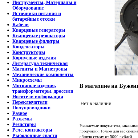
Инструменты, Материалы и
Оборудование
Источники питания и
батарейные отсеки
Кабели
Кварцевые генераторы
Кварцевые резонаторы
Кварцевые фильтры
Конденсаторы
Конструкторы
Корпусные изделия
Литература техническая
Магниты и Магнетроны
Механические компоненты
Микросхемы
В магазине на Бужени
Моточные изделия,
трансформаторы, дроссели
Носители информации
Переключатели
Нет в наличии
Полупроводники
Разное
Разъемы
Резисторы
Уважаемые покупатели, заказыва
Реле, контакторы
продукции. Только для вас специ
Рыболовные снасти
общую сумму от 5000 рублей.