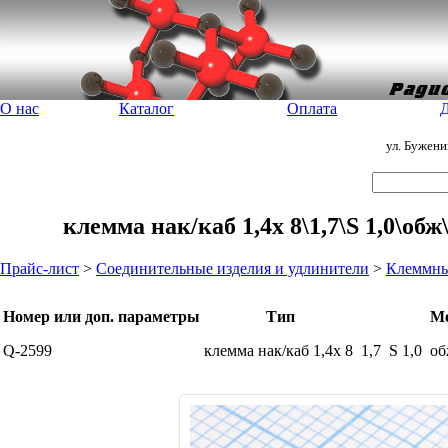
О нас
Каталог
Оплата
Д
ул. Бужен
клемма нак/каб 1,4x 8\1,7\S 1,0\о
Прайс-лист
>
Соединительные изделия и удлинители
>
Клеммны
Номер или доп. параметры
Тип
М
Q-2599
клемма нак/каб 1,4x 8
1,7
S 1,0
о