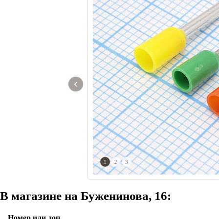
‹
1
2
3
В магазине на Буженинова, 16:
Номер или доп.