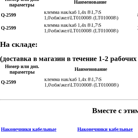
Наименование
параметры
клемма нак/каб 1,4x 8\1,7\S
Q-2599
1,0\обж\жел\LT010008\ (LT010008\)
клемма нак/каб 1,4x 8\1,7\S
Q-2599
1,0\обж\жел\LT010008\ (LT010008\)
На складе:
(доставка в магазин в течение 1-2 рабочих
Номер или доп.
Наименование
параметры
клемма нак/каб 1,4x 8\1,7\S
Q-2599
1,0\обж\жел\LT010008\ (LT010008\)
Вместе с эти
Наконечники кабельные
Наконечники кабельные