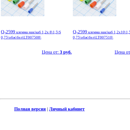
Q-2599
Q-2599
клемма нак/каб 1,2x 8\1,5\S
клемма нак/каб 1,2x10\1,
0,75\обж\бел\LT007508\
0,75\обж\бел\LT007510\
Цена от:
3 руб.
Цена о
Полная версия
|
Личный кабинет