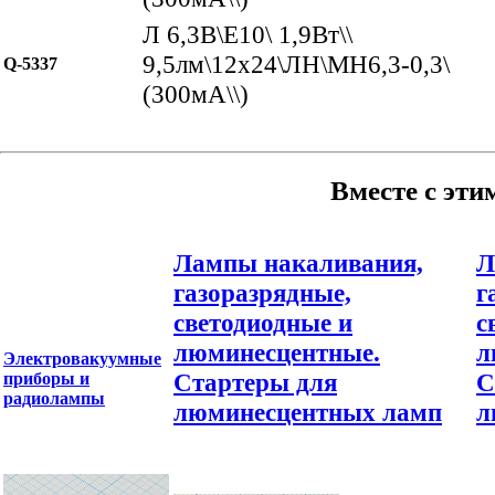
Л 6,3В\E10\ 1,9Вт\\
9,5лм\12x24\ЛН\МН6,3-0,3\
Q-5337
(300мА\\)
Вместе с эти
Лампы накаливания,
Л
газоразрядные,
г
светодиодные и
с
люминесцентные.
л
Электровакуумные
Стартеры для
С
приборы и
радиолампы
люминесцентных ламп
л