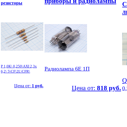
приборы и радиолампы
С
резисторы
л
Р 1,0К\ 0,250\AXI 2,3x
Радиолампа 6Е 1П
6,2\ 5\CF\2L\CFR\
Q
Цена от:
1 руб.
Цена от:
818 руб.
0