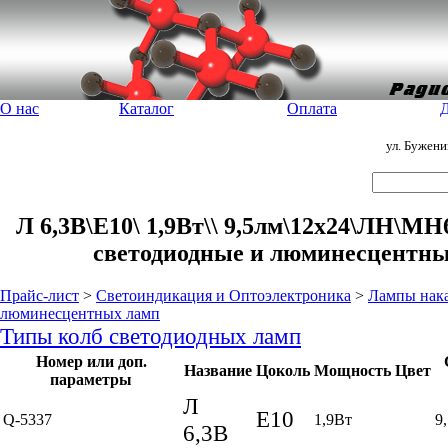
О нас
Каталог
Оплата
Д
ул. Бужен
Л 6,3В\E10\ 1,9Вт\\ 9,5лм\12x24\ЛН\МН
светодиодные и люминесцентны
Прайс-лист
>
Светоиндикация и Оптоэлектроника
>
Лампы нака
люминесцентных ламп
Типы колб светодиодных ламп
Номер или доп.
Название
Цоколь
Мощность
Цвет
параметры
Л
E10
Q-5337
1,9Вт
9
6,3В