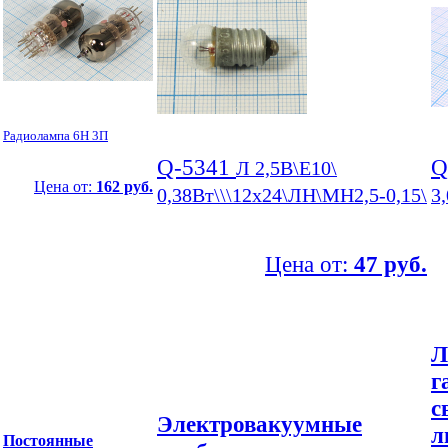
Радиолампа 6Н 3П
Q-5341
Q
Л 2,5В\E10\
Цена от:
162 руб.
0,38Вт\\\12x24\ЛН\МН2,5-0,15\
3
Цена от:
47 руб.
Л
г
с
Электровакуумные
л
Постоянные