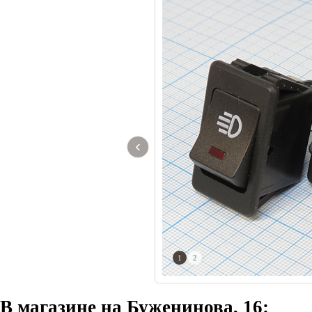
‹
1
2
В магазине на Буженинова, 16: