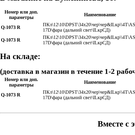
Номер или доп.
Наименование
параметры
ПКл\12\10\DPST\34x20\чер\чер&ILкр\\4T\A
Q-1073 R
17D\фара (дальний свет\ILкрСД)
ПКл\12\10\DPST\34x20\чер\чер&ILкр\\4T\A
Q-1073 R
17D\фара (дальний свет\ILкрСД)
На складе:
(доставка в магазин в течение 1-2 рабо
Номер или доп.
Наименование
параметры
ПКл\12\10\DPST\34x20\чер\чер&ILкр\\4T\A
Q-1073 R
17D\фара (дальний свет\ILкрСД)
Вместе с 