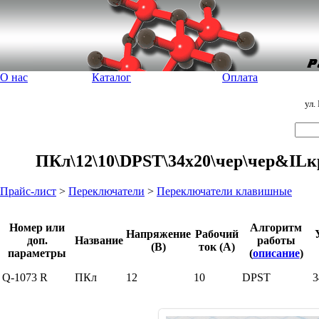
О нас
Каталог
Оплата
ул.
ПКл\12\10\DPST\34x20\чер\чер&ILк
Прайс-лист
>
Переключатели
>
Переключатели клавишные
Номер или
Алгоритм
Напряжение
Рабочий
доп.
Название
работы
(В)
ток (А)
параметры
(
описание
)
Q-1073 R
ПКл
12
10
DPST
3