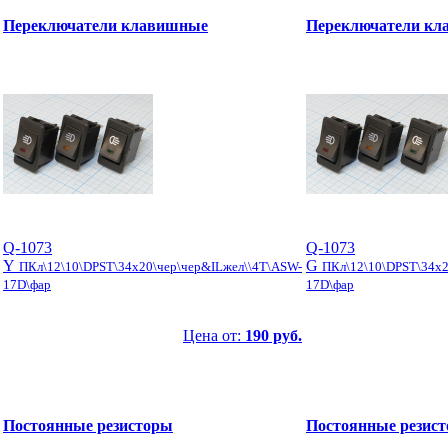
Переключатели клавишные
Переключатели к
Q-1073
Q-1073
Y
G
ПКл\12\10\DPST\34x20\чер\чер&ILжел\\4T\ASW-
ПКл\12\10\DPST\34x2
17D\фар
17D\фар
Цена от:
190 руб.
Постоянные резисторы
Постоянные резис