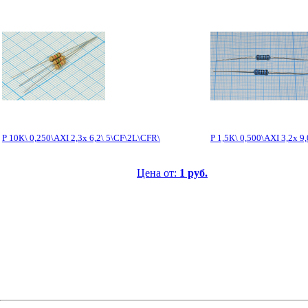
Р 10К\ 0,250\AXI 2,3x 6,2\ 5\CF\2L\CFR\
Р 1,5К\ 0,500\AXI 3,2x 
Цена от:
1 руб.