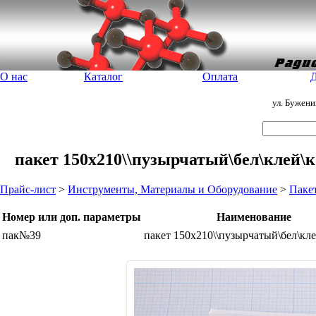
О нас
Каталог
Оплата
Д
ул. Бужен
пакет 150x210\\пузырчатый\бел\клей\
Прайс-лист
>
Инструменты, Материалы и Оборудование
>
Паке
Номер или доп. параметры
Наименование
пак№39
пакет 150x210\\пузырчатый\бел\кл