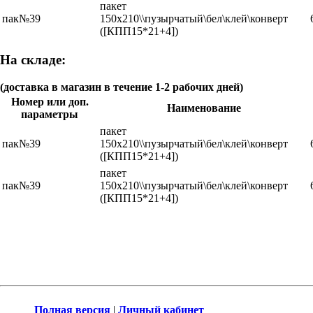
пакет
пак№39
150x210\\пузырчатый\бел\клей\конверт
([КПП15*21+4])
На складе:
(доставка в магазин в течение 1-2 рабочих дней)
Номер или доп.
Наименование
параметры
пакет
пак№39
150x210\\пузырчатый\бел\клей\конверт
([КПП15*21+4])
пакет
пак№39
150x210\\пузырчатый\бел\клей\конверт
([КПП15*21+4])
Полная версия
|
Личный кабинет