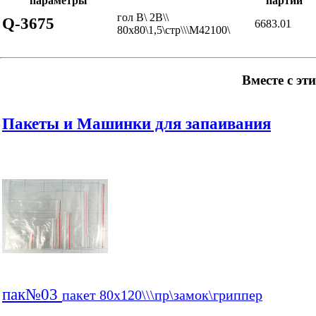
параметры
партии
гол В\ 2В\\
Q-3675
6683.01
80x80\1,5\стр\\\М42100\
Вместе с эт
Пакеты и Машинки для запаивания
пак№03
пакет 80x120\\\пр\замок\гриппер