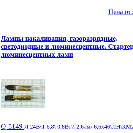
Цена от
Лампы накаливания, газоразрядные,
светодиодные и люминесцентные. Старте
люминесцентных ламп
Q-5149
Л 24В\T 6,8\ 0,8Вт\\ 2,6лм\ 6,6x46\ЛН\КМ