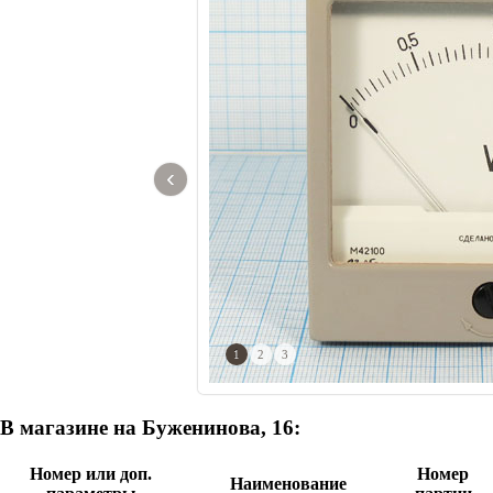
‹
1
2
3
В магазине на Буженинова, 16:
Номер или доп.
Номер
Наименование