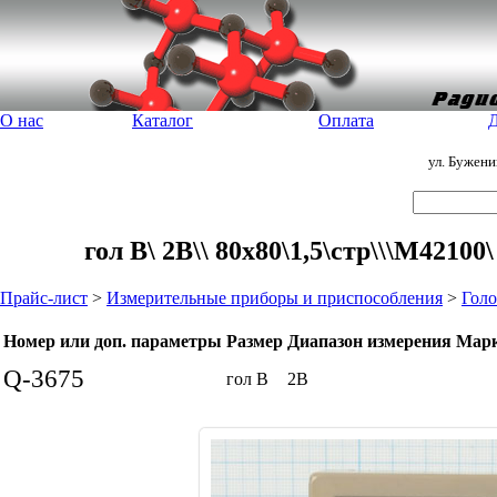
О нас
Каталог
Оплата
Д
ул. Бужен
гол В\ 2В\\ 80x80\1,5\стр\\\М4210
Прайс-лист
>
Измерительные приборы и приспособления
>
Голо
Номер или доп. параметры
Размер
Диапазон измерения
Мар
Q-3675
гол В
2В