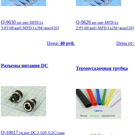
Q-9630
Q-9629
шт пит MFD\1x
шт пит MFD\1x
3\P3,68\каб\\MFD-1x3M+конт[20]
2\P3,68\каб\\MFD-1x2M+конт[20]
Цена:
40 руб.
Цена от:
Разъемы питания DC
Термоусадочная трубка
Q-10017
гн пит DC 2,1D5,5\2C\\пан