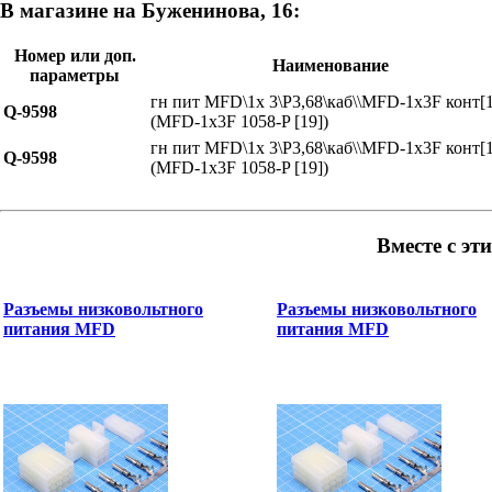
В магазине на Буженинова, 16:
Номер или доп.
Наименование
параметры
гн пит MFD\1x 3\P3,68\каб\\MFD-1x3F конт[
Q-9598
(MFD-1x3F 1058-P [19])
гн пит MFD\1x 3\P3,68\каб\\MFD-1x3F конт[
Q-9598
(MFD-1x3F 1058-P [19])
Вместе с эт
Разъемы низковольтного
Разъемы низковольтного
питания MFD
питания MFD