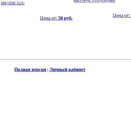
изол труб\ 5,0\t-усад\чер
М8\\DJK-32A\
Цена от:
Цена от:
50 руб.
Полная версия
|
Личный кабинет