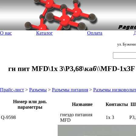
О нас
Каталог
Оплата
Д
ул. Бужен
гн пит MFD\1x 3\P3,68\каб\\MFD-1x3F
Прайс-лист
>
Разъемы
>
Разъемы питания
>
Разъемы низковоль
Номер или доп.
Название
Контакты
Ш
параметры
гнездо питания
Q-9598
1x 3
P3
MFD