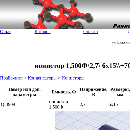
О нас
Каталог
Оплата
Д
ул. Бужен
ионистор 1,500Ф\2,7\ 6x15\\
Прайс-лист
>
Конденсаторы
>
Ионисторы
Номер или доп.
Напряжение,
Размеры,
Емкость, Ф
параметры
В
мм
ионистор
Q-3909
2,7
6x15
1,500Ф