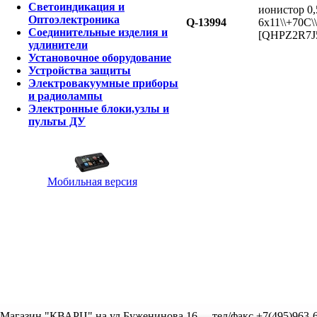
Светоиндикация и
ионистор 0,
Оптоэлектроника
Q-13994
6x11\\+70C
Соединительные изделия и
[QHPZ2R7J5
удлинители
Установочное оборудование
Устройства защиты
Электровакуумные приборы
и радиолампы
Электронные блоки,узлы и
пульты ДУ
Мобильная версия
Магазин "КВАРЦ" на ул.Буженинова,16
тел/факс +7(495)963-