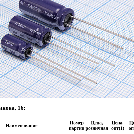
инова, 16:
Номер
Цена,
Цена,
Це
Наименование
партии
розничная
опт(1)
оп