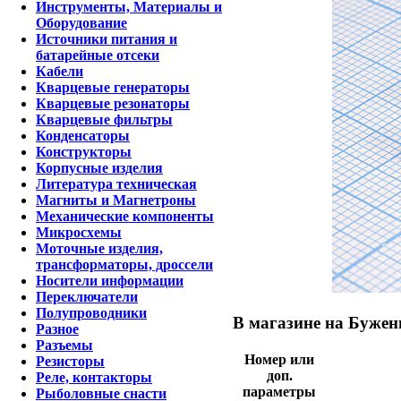
Инструменты, Материалы и
Оборудование
Источники питания и
батарейные отсеки
Кабели
Кварцевые генераторы
Кварцевые резонаторы
Кварцевые фильтры
Конденсаторы
Конструкторы
Корпусные изделия
Литература техническая
Магниты и Магнетроны
Механические компоненты
Микросхемы
Моточные изделия,
трансформаторы, дроссели
Носители информации
Переключатели
Полупроводники
В магазине на Бужен
Разное
Разъемы
Номер или
Резисторы
доп.
Реле, контакторы
параметры
Рыболовные снасти