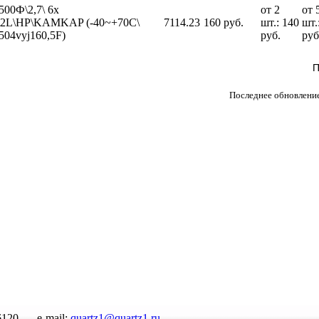
500Ф\2,7\ 6x
от 2
от 
\\2L\HP\KAMKAP (-40~+70C\
7114.23
160 руб.
шт.: 140
шт.
04vyj160,5F)
руб.
руб
П
Последнее обновление
6120
e-mail:
quartz1@quartz1.ru