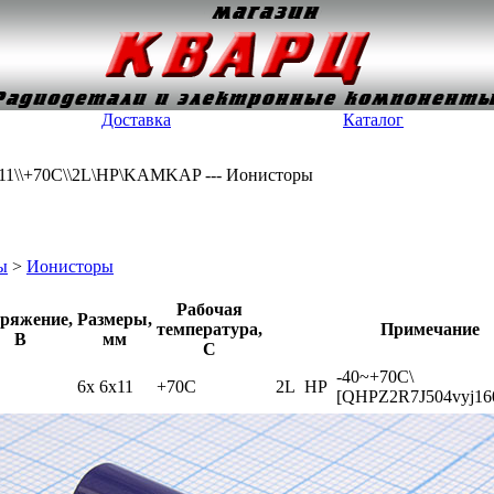
Доставка
Каталог
6x11\\+70C\\2L\HP\KAMKAP --- Ионисторы
ы
>
Ионисторы
Рабочая
ряжение,
Размеры,
температура,
Примечание
В
мм
С
-40~+70C\
6x 6x11
+70C
2L
HP
[QHPZ2R7J504vyj16