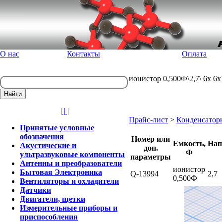
О нас
Контакты
Оплата
ионистор 0,500Ф\2,7\ 6x 
| | |
Прайс-лист
>
Конденсатор
Принятые условные
обозначения
Номер или
Емкость,
Нап
Акустические и
доп.
Ф
ультразвуковые компоненты
параметры
Антенны и преобразователи
ионистор
Бытовая Электроника
Q-13994
2,7
0,500Ф
Вентиляторы и охладители
Датчики
Двигатели, щетки
Измерительные приборы и
приспособления