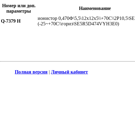
Номер или доп.
Наименование
параметры
ионистор 0,470Ф\5,5\12x12x5\\+70C\\2P10,5\S
Q-7379 H
(-25~+70C\\гориз\SE5R5D474VYH3E0)
Полная версия
|
Личный кабинет