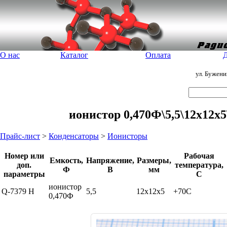
О нас
Каталог
Оплата
Д
ул. Бужен
ионистор 0,470Ф\5,5\12x12x5
Прайс-лист
>
Конденсаторы
>
Ионисторы
Номер или
Рабочая
Емкость,
Напряжение,
Размеры,
доп.
температура,
Ф
В
мм
параметры
С
ионистор
Q-7379 H
5,5
12x12x5
+70C
0,470Ф