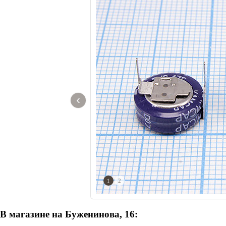
‹
1
2
В магазине на Буженинова, 16: