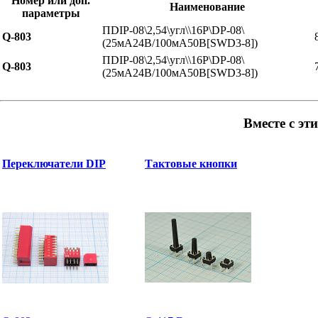
Номер или доп.
Наименование
параметры
ПDIP-08\2,54\угл\\16P\DP-08\
Q-803
(25мА24В/100мА50В[SWD3-8])
ПDIP-08\2,54\угл\\16P\DP-08\
Q-803
(25мА24В/100мА50В[SWD3-8])
Вместе с эт
Переключатели DIP
Тактовые кнопки