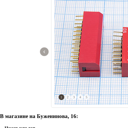
‹
1
2
3
4
5
В магазине на Буженинова, 16: