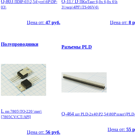
Q-803
Q-117 D
ПDIP-03\2,54\угл\\6P\DP-
ПКнТакт 6,0x 6,0x 6\h
03\
3\\чер\4PF\\TS-06V-6\
Цена от:
47 руб.
Цена от:
8 р
Полупроводники
Разъемы PLD
L
пп 7805\TO-220 \пит\
Q-464
шт PLD-2x40\P2,54\80P\плат\[PLD
[7805CV/CT/API]
Цена от:
55 р
Цена от:
56 руб.