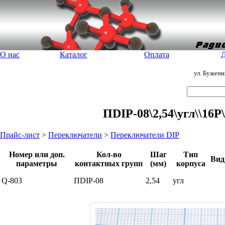
О нас
Каталог
Оплата
Д
ул. Бужен
ПDIP-08\2,54\угл\\16P
Прайс-лист
>
Переключатели
>
Переключатели DIP
Номер или доп.
Кол-во
Шаг
Тип
Вид
параметры
контактных групп
(мм)
корпуса
Q-803
ПDIP-08
2,54
угл