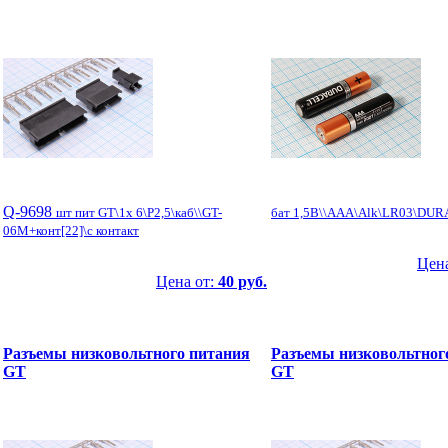
Q-9698
шт пит GT\1x 6\P2,5\каб\\GT-
бат 1,5В\\AAA\Alk\LR03\DU
06M+конт[22]\с контакт
Цена
Цена от:
40 руб.
Разъемы низковольтного питания
Разъемы низковольтног
GT
GT