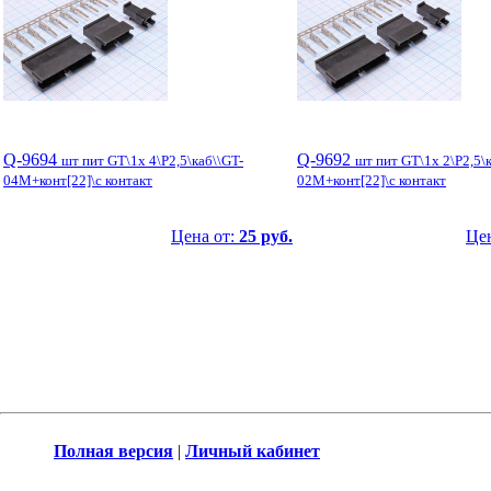
Q-9694
Q-9692
шт пит GT\1x 4\P2,5\каб\\GT-
шт пит GT\1x 2\P2,5\
04M+конт[22]\с контакт
02M+конт[22]\с контакт
Цена от:
25 руб.
Це
Полная версия
|
Личный кабинет