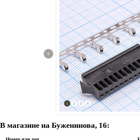
‹
1
2
3
4
В магазине на Буженинова, 16:
Номер или доп.