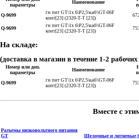
Наименование
параметры
п
гн пит GT\1x 6\P2,5\каб\\GT-06F
Q-9699
67
конт[23] (2320-T-T [23])
гн пит GT\1x 6\P2,5\каб\\GT-06F
Q-9699
75
конт[23] (2320-T-T [23])
На складе:
(доставка в магазин в течение 1-2 рабочих
Номер или доп.
Наименование
параметры
п
гн пит GT\1x 6\P2,5\каб\\GT-06F
Q-9699
75
конт[23] (2320-T-T [23])
Вместе с эти
Разъемы низковольтного питания
GT
Щелочные и литиевые 