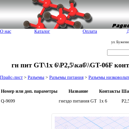
О нас
Каталог
Оплата
Д
ул. Бужен
гн пит GT\1x 6\P2,5\каб\\GT-06F кон
Прайс-лист
>
Разъемы
>
Разъемы питания
>
Разъемы низковольт
Номер или доп. параметры
Название
Контакты
Ша
Q-9699
гнездо питания GT
1x 6
P2,