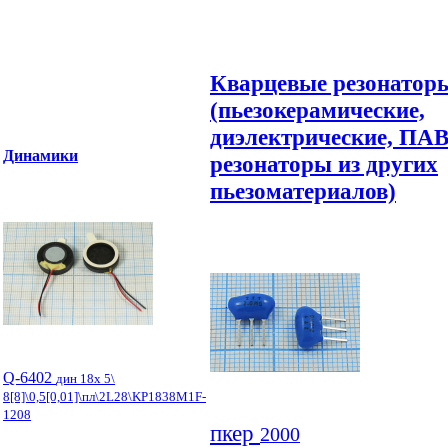
Кварцевые резонатор
(пьезокерамические,
диэлектрические, ПАВ
Динамики
резонаторы из других
пьезоматериалов)
Q-6402
дин 18x 5\
8[8]\0,5[0,01]\пл\2L28\KP1838M1F-
1208
пкер
2000