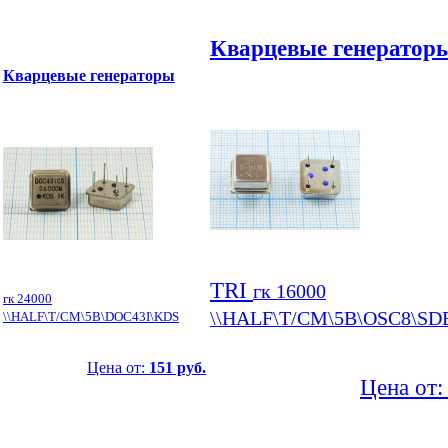
Кварцевые генератор
Кварцевые генераторы
TRI
гк 16000
гк 24000
\\HALF\T/CM\5В\OSC8\SD
\\HALF\T/CM\5В\DOC43I\KDS
Цена от:
151 руб.
Цена от