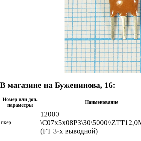
В магазине на Буженинова, 16:
Номер или доп.
Наименование
параметры
12000
\C07x5x08P3\30\5000\\ZTT12,0
пкер
(FT 3-x выводной)