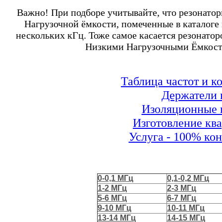
Важно! При подборе учитывайте, что резонато
Нагрузочной ёмкости, помеченные в каталоге 
нескольких кГц. Тоже самое касается резонато
Низкими Нагрузочными Ёмкостя
Таблица частот и к
Держатели 
Изоляционные п
Изготовление ква
Услуга - 100% ко
0-0,1 МГц
0,1-0,2 МГц
1-2 МГц
2-3 МГц
5-6 МГц
6-7 МГц
9-10 МГц
10-11 МГц
13-14 МГц
14-15 МГц