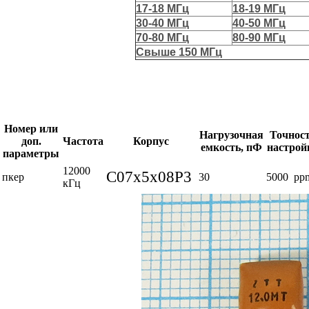
17-18 МГц
18-19 МГц
30-40 МГц
40-50 МГц
70-80 МГц
80-90 МГц
Свыше 150 МГц
Номер или
Нагрузочная
Точнос
доп.
Частота
Корпус
емкость, пФ
настрой
параметры
12000
C07x5x08P3
пкер
30
5000 pp
кГц