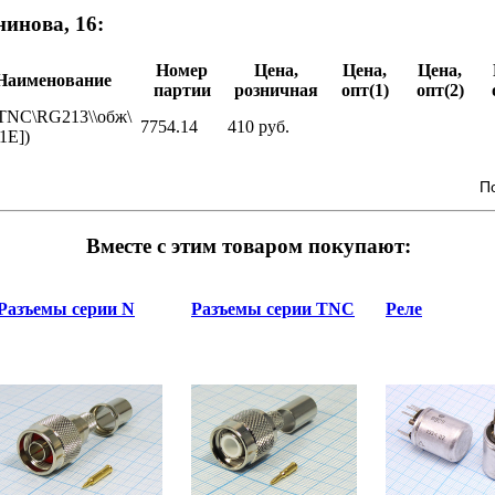
инова, 16:
Номер
Цена,
Цена,
Цена,
Наименование
партии
розничная
опт(1)
опт(2)
TNC\RG213\\обж\
7754.14
410 руб.
1E])
П
Вместе с этим товаром покупают:
Разъемы серии N
Разъемы серии TNC
Реле