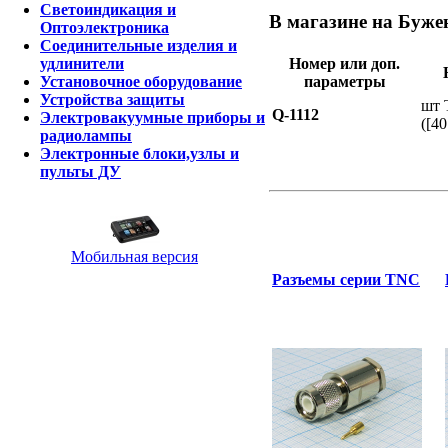
Светоиндикация и
В магазине на Бужен
Оптоэлектроника
Соединительные изделия и
Номер или доп.
удлинители
параметры
Установочное оборудование
Устройства защиты
шт 
Q-1112
Электровакуумные приборы и
([40
радиолампы
Электронные блоки,узлы и
пульты ДУ
Мобильная версия
Разъемы серии TNC