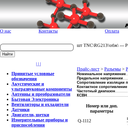
О нас
Контакты
Оплата
шт TNC\RG213\\обж\ --- 
| | |
Прайс-лист
>
Разъемы
>
Р
Принятые условные
Номинальное напряжение
.
Предельное напряжении
...
обозначения
Сопротивление изоляции п
Акустические и
Контактное сопротивление (
ультразвуковые компоненты
Частотный диапазон
..........
Антенны и преобразователи
КСВН
.................................
Бытовая Электроника
Вентиляторы и охладители
Номер или доп.
Датчики
параметры
Двигатели, щетки
Измерительные приборы и
Q-1112
приспособления