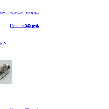
В\РС4.529.029-0101\РЭС9\\\
Цена от:
342 руб.
ии N