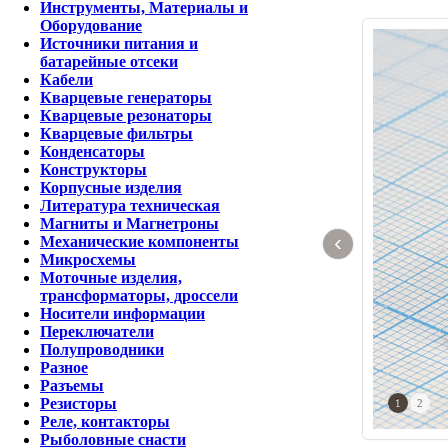
Инструменты, Материалы и
Оборудование
Источники питания и
батарейные отсеки
Кабели
Кварцевые генераторы
Кварцевые резонаторы
Кварцевые фильтры
Конденсаторы
Конструкторы
Корпусные изделия
Литература техническая
Магниты и Магнетроны
‹
Механические компоненты
Микросхемы
Моточные изделия,
трансформаторы, дроссели
Носители информации
Переключатели
Полупроводники
Разное
Разъемы
Резисторы
1
2
Реле, контакторы
Рыболовные снасти