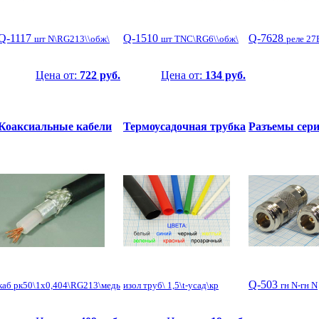
Q-1117
Q-1510
Q-7628
шт N\RG213\\обж\
шт TNC\RG6\\обж\
реле 27
Цена от:
722 руб.
Цена от:
134 руб.
Коаксиальные кабели
Термоусадочная трубка
Разъемы сер
Q-503
каб рк50\1x0,404\RG213\медь
изол труб\ 1,5\t-усад\кр
гн N-гн N