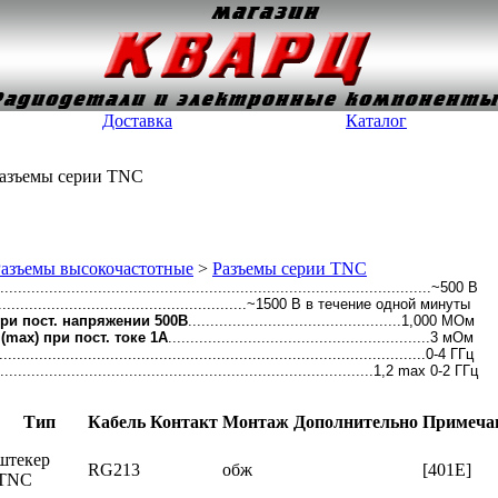
Доставка
Каталог
Разъемы серии TNC
азъемы высокочастотные
>
Разъемы серии TNC
..................................................................................................~500 В
.........................................................~1500 В в течение одной минуты
ри пост. напряжении 500В
................................................1,000 МОм
max) при пост. токе 1А
...........................................................3 мОм
.................................................................................................0-4 ГГц
.......................................................................................1,2 max 0-2 ГГц
Тип
Кабель
Контакт
Монтаж
Дополнительно
Примеча
штекер
RG213
обж
[401E]
TNC