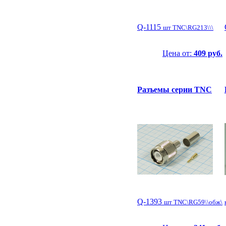
Q-1115
шт TNC\RG213\\\
Цена от:
409 руб.
Разъемы серии TNC
Q-1393
шт TNC\RG59\\обж\