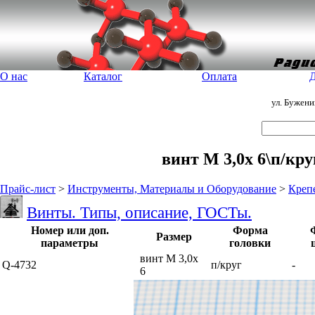
О нас
Каталог
Оплата
Д
ул. Бужен
винт М 3,0x 6\п/кр
Прайс-лист
>
Инструменты, Материалы и Оборудование
>
Креп
Винты. Типы, описание, ГОСТы.
Номер или доп.
Форма
Размер
параметры
головки
винт М 3,0x
Q-4732
п/круг
-
6