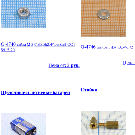
Q-4740
гайка М 3,0\S5,5h2,4\\ст/Zn\ГОСТ
Q-4746
шайба 3\D7h0,5\\ст/Zn
5915-70
Цена 
Цена от:
3 руб.
Стойки
Щелочные и литиевые батареи