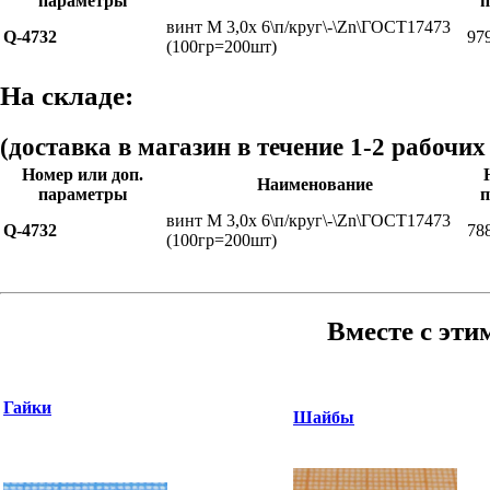
параметры
п
винт М 3,0x 6\п/круг\-\Zn\ГОСТ17473
Q-4732
97
(100гр=200шт)
На складе:
(доставка в магазин в течение 1-2 рабочих
Номер или доп.
Наименование
параметры
п
винт М 3,0x 6\п/круг\-\Zn\ГОСТ17473
Q-4732
78
(100гр=200шт)
Вместе с эти
Гайки
Шайбы