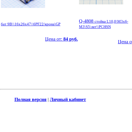
Q-4808
стойка L10,0\М3x6-
бат 9В\\16x26x47\\6PF22/крона\GP
М3\S5\лат\\PCHSN
Цена от:
84 руб.
Цена о
Полная версия
|
Личный кабинет