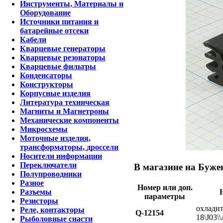
Инструменты, Материалы и
Оборудование
Источники питания и
батарейные отсеки
Кабели
Кварцевые генераторы
Кварцевые резонаторы
Кварцевые фильтры
Конденсаторы
Конструкторы
Корпусные изделия
Литература техническая
Магниты и Магнетроны
Механические компоненты
Микросхемы
Моточные изделия,
трансформаторы, дроссели
Носители информации
Переключатели
В магазине на Бужен
Полупроводники
Разное
Номер или доп.
Разъемы
параметры
Резисторы
охладит
Реле, контакторы
Q-12154
18\J03\
Рыболовные снасти