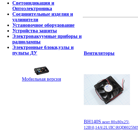
Светоиндикация и
Оптоэлектроника
Соединительные изделия и
удлинители
Установочное оборудование
Устройства защиты
Электровакуумные приборы и
радиолампы
Электронные блоки,узлы и
пульты ДУ
Вентиляторы
Мобильная версия
ВН140S
вент 80x80x25\
12В\0,14А\2L\ПС\RQD8025MS