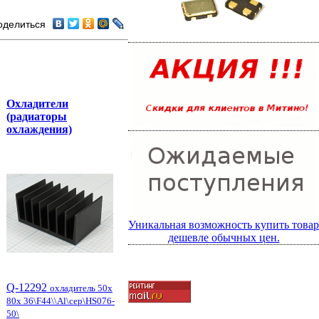
оделиться
Охладители
(радиаторы
охлаждения)
Уникальная возможность купить товар
дешевле обычных цен.
Q-12292
охладитель 50x
80x 36\F44\\Al\сер\HS076-
50\