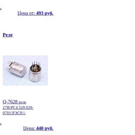
.
Цена от:
493 руб.
Реле
Q-7628
реле
27В\РС4.529.029-
0701\РЭС9\\\
.
Цена:
440 руб.