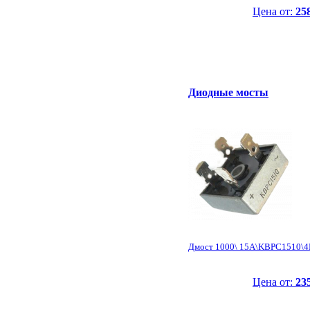
Цена от:
25
Диодные мосты
Дмост 1000\ 15А\KBPC1510\4P
Цена от:
23