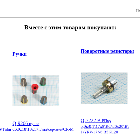
П
Вместе с этим товаром покупают:
Поворотные резисторы
Ручки
Q-7222 B
РПвр
Q-9266
ручка
5,0к\0,1\17x8\KC\d6x20\B\
\Tidar
d6,0z18\13x17,5\пл\сер/зел\\CR-M
1\YRV-17N6.B5KL20