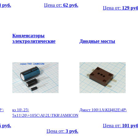
8 руб.
Цена от:
62 руб.
Цена от:
129 руб
Конденсаторы
электролитические
Диодные мосты
 \
кэ 10\ 25\
Дмост 100\1А\КЦ402Е\4P\
5x11\20\+105C\Al\2L\TKR\JAMICON
5 руб.
Цена от:
101 руб
Цена от:
3 руб.