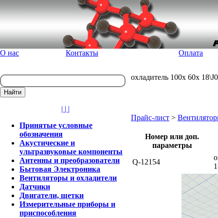
О нас
Контакты
Оплата
охладитель 100x 60x 18\J
| | |
Прайс-лист
>
Вентилятор
Принятые условные
обозначения
Номер или доп.
Акустические и
параметры
ультразвуковые компоненты
о
Антенны и преобразователи
Q-12154
Бытовая Электроника
Вентиляторы и охладители
Датчики
Двигатели, щетки
Измерительные приборы и
приспособления