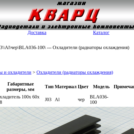
Доставка
Каталог
03\\Al\чер\BLA036-100\ --- Охладители (радиаторы охлаждения)
ы и охладители
>
Охладители (радиаторы охлаждения)
Габаритные
Тип
Материал
Цвет
Модель
Примеча
размеры, мм
хладитель 100x 60x
BLA036-
J03
Al
чер
18
100