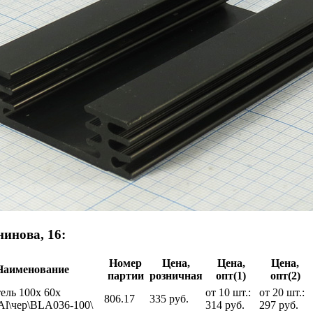
инова, 16:
Номер
Цена,
Цена,
Цена,
Наименование
партии
розничная
опт(1)
опт(2)
ель 100x 60x
от 10 шт.:
от 20 шт.:
806.17
335 руб.
\Al\чер\BLA036-100\
314 руб.
297 руб.