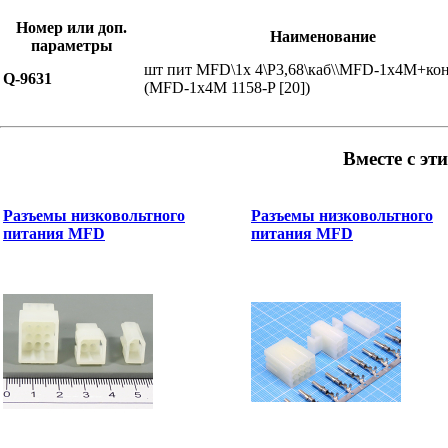
Номер или доп.
Наименование
параметры
шт пит MFD\1x 4\P3,68\каб\\MFD-1x4M+кон
Q-9631
(MFD-1x4M 1158-P [20])
Вместе с эт
Разъемы низковольтного
Разъемы низковольтного
питания MFD
питания MFD