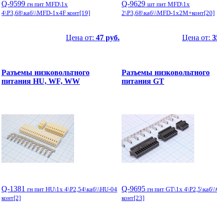
Q-9599
Q-9629
гн пит MFD\1x
шт пит MFD\1x
4\P3,68\каб\\MFD-1x4F конт[19]
2\P3,68\каб\\MFD-1x2M+конт[20]
Цена от:
47 руб.
Цена от:
3
Разъемы низковольтного
Разъемы низковольтного
питания HU, WF, WW
питания GT
Q-1381
Q-9695
гн пит HU\1x 4\P2,54\каб\\HU-04
гн пит GT\1x 4\P2,5\каб\
конт[2]
конт[23]