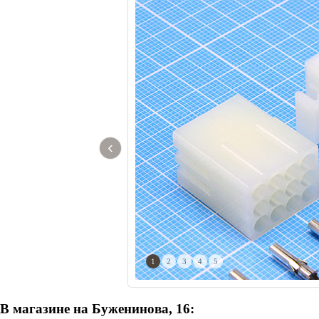
‹
1
2
3
4
5
В магазине на Буженинова, 16: