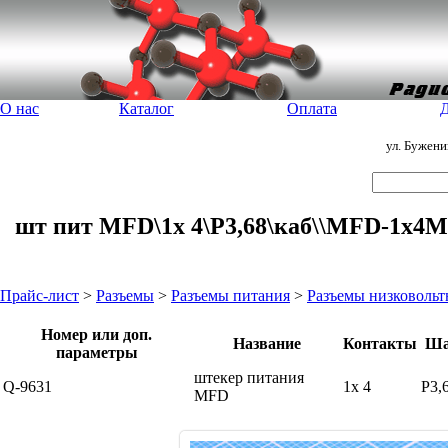
О нас
Каталог
Оплата
Д
ул. Бужен
шт пит MFD\1x 4\P3,68\каб\\MFD-1x4M+
Прайс-лист
>
Разъемы
>
Разъемы питания
>
Разъемы низковоль
Номер или доп.
Название
Контакты
Ша
параметры
штекер питания
Q-9631
1x 4
P3,
MFD