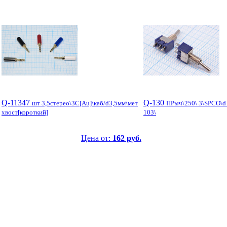
Q-11347
Q-130
шт 3,5стерео\3C[Au]\каб/d3,5мм\мет
ПРыч\250\ 3\SPCO\d
хвост[короткий]
103\
Цена от:
162 руб.