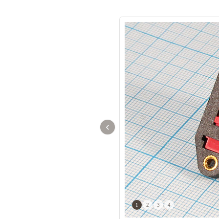
‹
1
2
3
4