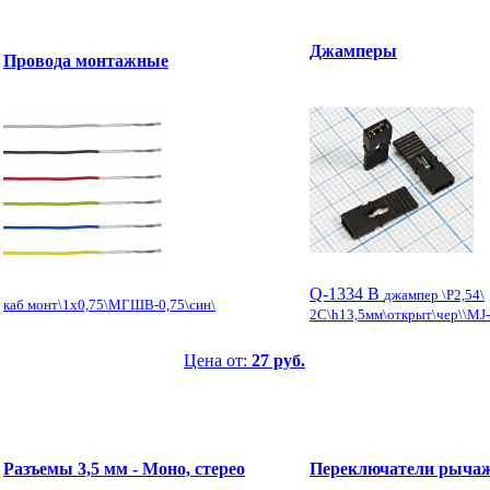
Джамперы
Провода монтажные
Q-1334 B
джампер \P2,54\
каб монт\1x0,75\МГШВ-0,75\син\
2C\h13,5мм\открыт\чер\\MJ-
Цена от:
27 руб.
Разъемы 3,5 мм - Моно, стерео
Переключатели рыча