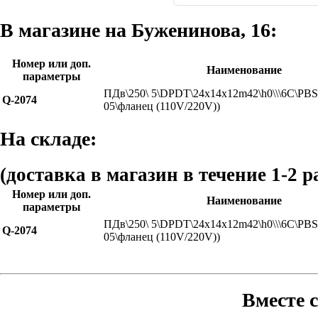
В магазине на Буженинова, 16:
Номер или доп.
Наименование
параметры
ПДв\250\ 5\DPDT\24x14x12m42\h0\\\6C\PBS
Q-2074
05\фланец (110V/220V))
На складе:
(доставка в магазин в течение 1-2 р
Номер или доп.
Наименование
параметры
ПДв\250\ 5\DPDT\24x14x12m42\h0\\\6C\PBS
Q-2074
05\фланец (110V/220V))
Вместе 