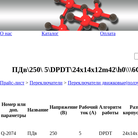
О нас
Каталог
Оплата
ПДв\250\ 5\DPDT\24x14x12m42\h0\\\6
Прайс-лист
>
Переключатели
>
Переключатели движковые(полз
Номер или
Напряжение
Рабочий
Алгоритм
Раз
доп.
Название
(В)
ток (А)
работы
корпус
параметры
Q-2074
ПДв
250
5
DPDT
24x14