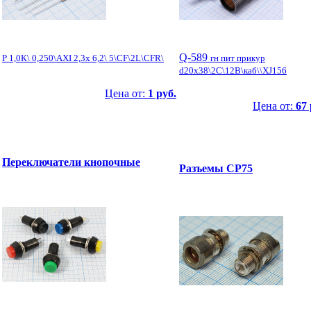
Q-589
Р 1,0К\ 0,250\AXI 2,3x 6,2\ 5\CF\2L\CFR\
гн пит прикур
d20x38\2C\12В\каб\\XJ156
Цена от:
1 руб.
Цена от:
67 
Переключатели кнопочные
Разъемы СР75