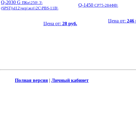
Q-2030 G
ПКн\250\ 3\
Q-1450
СР75-284ФВ\
(SPST)\d12\чер\зел\\2C\PBS-11B\
Цена от:
246 
Цена от:
28 руб.
Полная версия
|
Личный кабинет