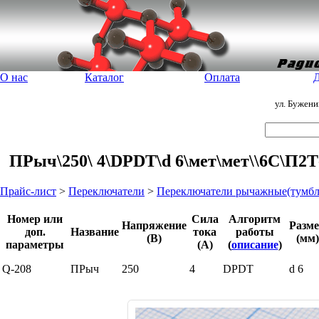
О нас
Каталог
Оплата
Д
ул. Бужен
ПРыч\250\ 4\DPDT\d 6\мет\мет\\6C\П2Т
Прайс-лист
>
Переключатели
>
Переключатели рычажные(тумбл
Номер или
Сила
Алгоритм
Напряжение
Разм
доп.
Название
тока
работы
(В)
(мм)
параметры
(А)
(
описание
)
Q-208
ПРыч
250
4
DPDT
d 6