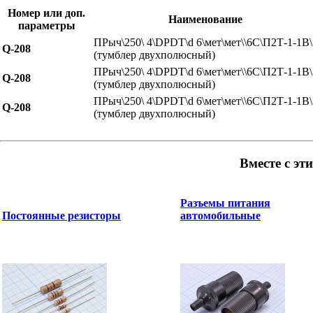
Номер или доп.
Наименование
параметры
ПРыч\250\ 4\DPDT\d 6\мет\мет\\6C\П2Т-1-1В\
Q-208
(тумблер двухполюсный)
ПРыч\250\ 4\DPDT\d 6\мет\мет\\6C\П2Т-1-1В\
Q-208
(тумблер двухполюсный)
ПРыч\250\ 4\DPDT\d 6\мет\мет\\6C\П2Т-1-1В\
Q-208
(тумблер двухполюсный)
Вместе с эт
Разъемы питания
Постоянные резисторы
автомобильные