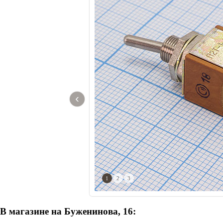
‹
1
2
3
В магазине на Буженинова, 16: