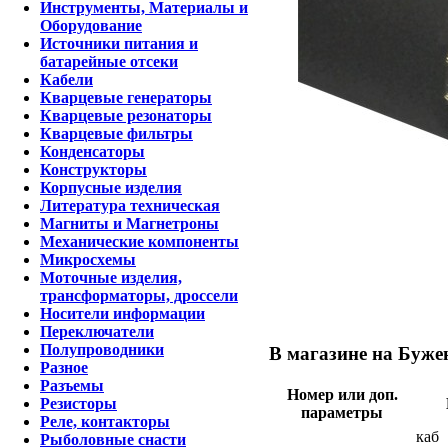
Инструменты, Материалы и
Оборудование
Источники питания и
батарейные отсеки
Кабели
Кварцевые генераторы
Кварцевые резонаторы
Кварцевые фильтры
Конденсаторы
Конструкторы
Корпусные изделия
Литература техническая
Магниты и Магнетроны
Механические компоненты
Микросхемы
Моточные изделия,
трансформаторы, дроссели
Носители информации
Переключатели
Полупроводники
В магазине на Бужен
Разное
Разъемы
Номер или доп.
Резисторы
параметры
Реле, контакторы
каб
Рыболовные снасти