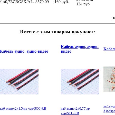
\1x0,724\RG8X/AL-
8570.09
160 руб.
134 руб.
П
Вместе с этим товаром покупают:
Кабель аудио, аудио-
Кабел
Кабель аудио, аудио-видео
видео
каб ауд
каб аудио\2x1,5\кр чер\SCC-RB
каб аудио\2x0,75\кр
5,0\экр
чер\SCC-RB