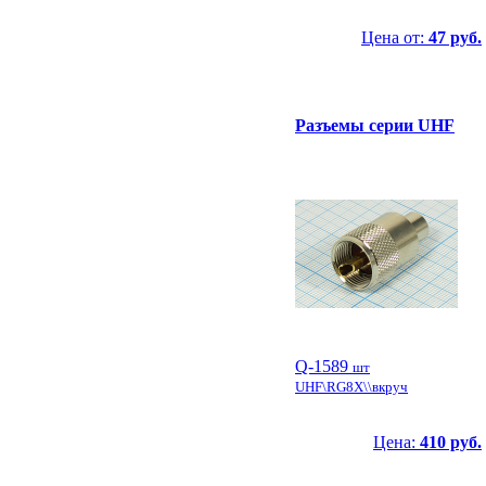
Цена от:
47 руб.
Разъемы серии UHF
Q-1589
шт
UHF\RG8X\\вкруч
Цена:
410 руб.