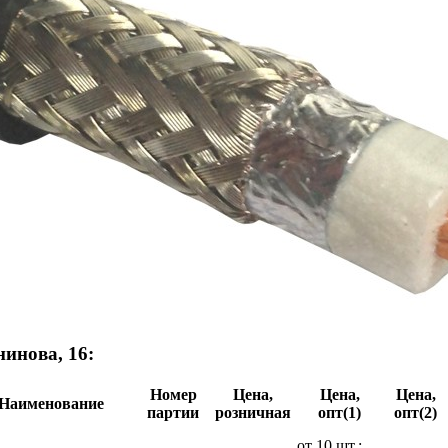
инова, 16:
Номер
Цена,
Цена,
Цена,
Наименование
партии
розничная
опт(1)
опт(2)
от 10 шт.: