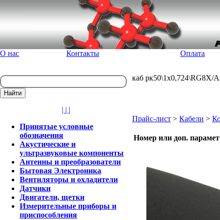
О нас
Контакты
Оплата
каб рк50\1x0,724\RG8X/AL
| | |
Прайс-лист
>
Кабели
>
Ко
Принятые условные
обозначения
Номер или доп. параме
Акустические и
ультразвуковые компоненты
Антенны и преобразователи
Бытовая Электроника
Вентиляторы и охладители
Датчики
Двигатели, щетки
Измерительные приборы и
приспособления