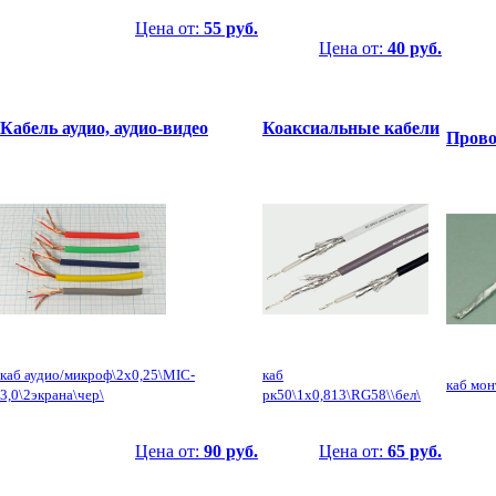
Цена от:
55 руб.
Цена от:
40 руб.
Кабель аудио, аудио-видео
Коаксиальные кабели
Прово
каб аудио/микроф\2x0,25\MIC-
каб
каб мо
3,0\2экрана\чер\
рк50\1x0,813\RG58\\бел\
Цена от:
90 руб.
Цена от:
65 руб.