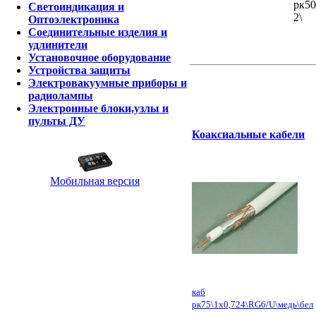
рк50
Светоиндикация и
2\
Оптоэлектроника
Соединительные изделия и
удлинители
Установочное оборудование
Устройства защиты
Электровакуумные приборы и
радиолампы
Электронные блоки,узлы и
пульты ДУ
Коаксиальные кабели
Мобильная версия
каб
рк75\1x0,724\RG6/U\медь\бел