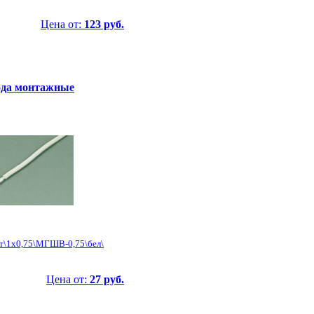
Цена от:
123 руб.
да монтажные
нт\1x0,75\МГШВ-0,75\бел\
Цена от:
27 руб.