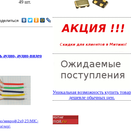
49 шт.
оделиться
ь аудио, аудио-видео
Уникальная возможность купить товар
дешевле обычных цен.
ио/микроф\2x0,25\MIC-
ан\чер\